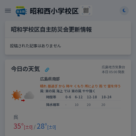
昭和西小学校区
昭和学校区自主防災会更新情報
投稿された記事はありません
今日の天気
広島地方気象台
本日 05:00 発表
広島県南部
晴れ 昼過ぎ から 時々 くもり 所により 雨 で 雷を伴う
風: 東の風 海上 では 東の風 やや強く
時間帯
0-6
6-12
12-18
18-24
降水確率
-
10
20
20
呉
35°
28°
/
[±0]
[±0]