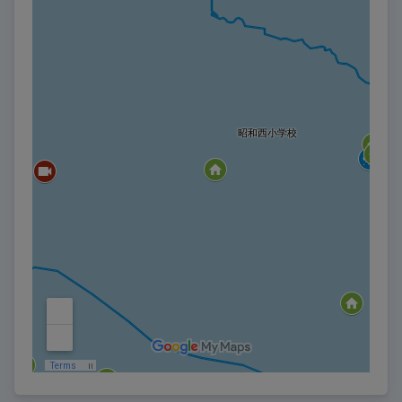
社にライセンスを許諾している者の知的財産権の譲渡又は
使用許諾を意味するものではありません。
当サイトで公開しているコンテンツに関する著作権等の知
的財産権その他の一切の権利は、当社又はコンテンツの正
当な権利者に帰属します。当社は、ユーザーに対し、これ
らの権利について譲渡、許諾等を行うものではありませ
ん。ユーザーは、ユーザーに認められた利用範囲を超えた
コンテンツの利用又はコンテンツの権利を侵害したことに
よって当社又は第三者に損害を与えた場合、これを賠償す
る責任を負うものとします。
第１４条 （商標の無断転用・転載の禁止）
本サービスにおいて、当社が使用する全ての商標は、当社にお
ける商標若しくは登録商標又は権利者から許諾を得た商標若し
くは登録商標でありこれらを無断で転用・転載することを禁止
します。
第１５条 （ＡＰＩの利用）
ユーザーは、本サービスを利用することにより、ＡＰＩを
連携サービス事業者が利用することに同意したものとしま
す。
ユーザーは、自己の責任において外部サービスを利用する
ものとし、ＡＰＩの利用によって発生する一切の損害、外