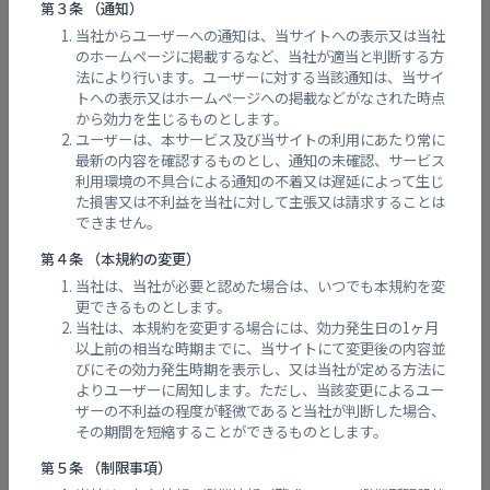
第３条 （通知）
雨量実況 焼山(呉市) 観測所
当社からユーザーへの通知は、当サイトへの表示又は当社
のホームページに掲載するなど、当社が適当と判断する方
法により行います。ユーザーに対する当該通知は、当サイ
トへの表示又はホームページへの掲載などがなされた時点
から効力を生じるものとします。
ユーザーは、本サービス及び当サイトの利用にあたり常に
最新の内容を確認するものとし、通知の未確認、サービス
利用環境の不具合による通知の不着又は遅延によって生じ
た損害又は不利益を当社に対して主張又は請求することは
できません。
第４条 （本規約の変更）
当社は、当社が必要と認めた場合は、いつでも本規約を変
更できるものとします。
当社は、本規約を変更する場合には、効力発生日の1ヶ月
以上前の相当な時期までに、当サイトにて変更後の内容並
びにその効力発生時期を表示し、又は当社が定める方法に
よりユーザーに周知します。ただし、当該変更によるユー
ザーの不利益の程度が軽微であると当社が判断した場合、
その期間を短縮することができるものとします。
第５条 （制限事項）