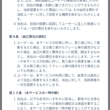
ます｡なお、当該措置はユーザーの帰責性の有無にかかわ
らず、当社の裁量・判断に基づき行うことができるものと
し、当該措置を行った理由については､その如何を問わず
当該ユーザーに対して回答する義務を負わないものとしま
す｡
当社は、前項の措置に起因してユーザーに生じた損害につ
いては､一切の責任を負わないものとします｡
第９条 （自己責任の原則）
ユーザーは、本サービスの利用に伴い、第三者に対して損
害を与えた場合、又は第三者からクレーム等の請求がなさ
れた場合、自己の責任と費用をもって処理、解決するもの
総頭川
とし、当社は一切の責任を負わないものとします。ユーザ
ーが本サービスの利用に伴い、第三者から損害を被った場
合、又は第三者に対してクレーム等の請求を行う場合にお
いても同様とします。
ユーザーは、本サービスの利用に関して、故意又は過失に
より当社に損害を与えた場合、当社に対して、当該損害の
一切を賠償するものとします。
第１０条 （本サービスの一時中断）
当社は、以下の各号のいずれかに該当し、緊急やむを得な
い場合には、ユーザーへの事前の通知又は承諾を要するこ
となく、本サービスの提供を一時中断することができるも