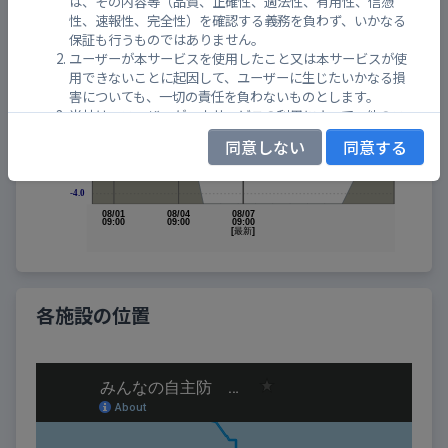
は、その内容等（品質、正確性、適法性、有用性、信憑
性、速報性、完全性）を確認する義務を負わず、いかなる
保証も行うものではありません。
ユーザーが本サービスを使用したこと又は本サービスが使
用できないことに起因して、ユーザーに生じたいかなる損
害についても、一切の責任を負わないものとします。
当社は、ユーザーが、本サービスの利用によって、他のユ
ーザー又は第三者に対して損害を与えた場合、当社の責に
同意しない
同意する
帰する事由による場合を除き、その一切の責任を負わない
ものとします。
当社は、ユーザーが本規約に違反し又は本規約に関連して
当社に損害を与えた場合、当社に生じた一切の損害を当該
ユーザーに請求することができるものとします。
第１２条 （非保証）
他のサイトと当サイトとの間に一方向又は双方向のリンクが提
供されている場合でも、当社は、当サイト以外のサイト及びそ
各施設の位置
こから得られる情報について、いかなる種類の保証も行わない
ものとします。
第１３条 （知的財産権の権利帰属）
本サービスに関する知的財産権は全て当社又は当社にライ
センスを許諾している者に帰属しており、本規約に基づく
本サービスの利用許諾は、本サービスに関する当社又は当