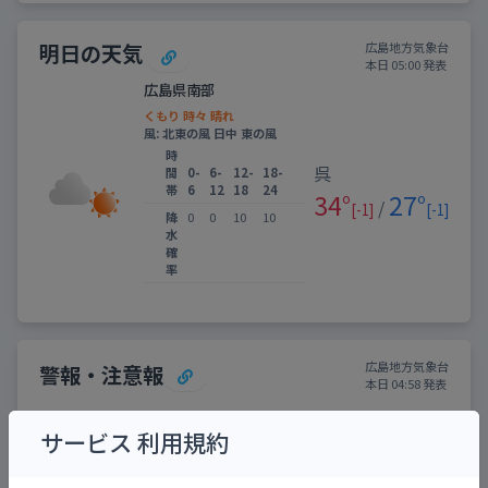
明日の天気
広島地方気象台
本日 05:00 発表
広島県南部
くもり 時々 晴れ
風: 北東の風 日中 東の風
時
呉
間
0-
6-
12-
18-
帯
6
12
18
24
34°
27°
/
[-1]
[-1]
降
0
0
10
10
水
確
率
広島地方気象台
警報・注意報
本日 04:58 発表
対象：呉市
サービス 利用規約