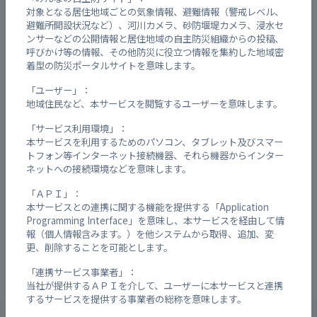
対象となる居住地域ごとの気象情報、避難情報（警戒レベル、
避難所開設状況など）、河川カメラ、砂防堰堤カメラ、浸水セ
ンサーなどの公開情報と居住地域の自主防災組織からの投稿、
閉鎖中
昭和体育館
-
呼びかけ等の情報、その他防災に役立つ情報を集約した地域密
着型の防災ポータルサイトを意味します。
閉鎖中
円福寺
「ユーザー」：
-
地域住民など、本サービスを閲覧するユーザーを意味します。
「サービス利用環境」：
閉鎖中
昭和西ふれあい集会所
-
本サービスを利用するためのパソコン、タブレット及びスマー
トフォン等インターネット接続機器、それら機器からインター
ネットへの接続環境などを意味します。
閉鎖中
焼山公園
-
「ＡＰＩ」：
本サービスとの連携に関する機能を提供する「Application
Programming Interface」を意味し、本サービスを経由して情
閉鎖中
昭和市民センター駐車場
-
報（個人情報含みます。）を他システムから取得、追加、変
更、削除することを可能とします。
「連携サービス事業者」：
閉鎖中
昭和西小学校グラウンド
-
当社が提供するＡＰＩを介して、ユーザーに本サービスと連携
するサービスを提供する事業者の総称を意味します。