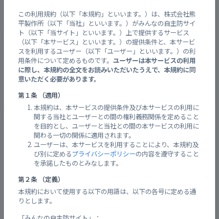
【継続】乾燥注意報
この利用規約（以下「本規約」といいます。）は、株式会社熊
平製作所（以下「当社」といいます。）がみんなの自主防サイ
ト（以下「当サイト」といいます。）上で提供するサービス
（以下「本サービス」といいます。）の提供条件と、本サービ
警戒レベルと避難情報
スを利用するユーザー（以下「ユーザー」といいます。）の利
用条件について定めるものです。
ユーザーは本サービスの利用
に際し、本規約の全文をお読みいただいたうえで、本規約に同
意いただく必要があります。
発令なし
第１条 （適用）
本規約は、本サービスの提供条件及び本サービスの利用に
関する当社とユーザーとの間の権利義務関係を定めること
を目的とし、ユーザーと当社との間の本サービスの利用に
周辺の避難所情報
関わる一切の関係に適用されます。
ユーザーは、本サービスを利用することにより、本規約及
び別に定める
プライバシーポリシー
の内容を遵守すること
避難所
開設状況
混雑状
を承諾したものとみなします。
第２条 （定義）
閉鎖中
昭和西小学校（体育館，教室）
-
本規約において使用する以下の用語は、以下の各号に定める通
りとします。
閉鎖中
昭和市民センター
-
「みんなの自主防サイト」：