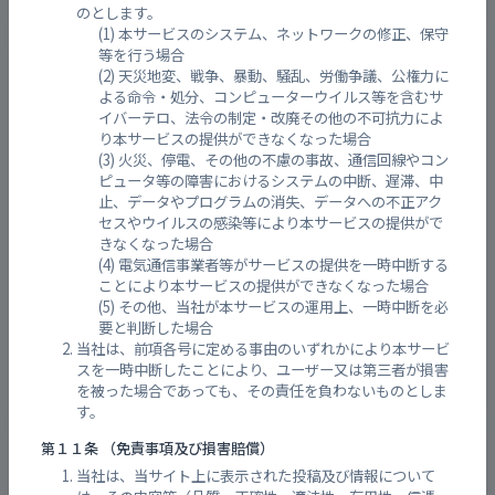
のとします。
本サービスのシステム、ネットワークの修正、保守
等を行う場合
呉地 二河川 水位
天災地変、戦争、暴動、騒乱、労働争議、公権力に
よる命令・処分、コンピューターウイルス等を含むサ
2026/08/08 05:10 時点
イバーテロ、法令の制定・改廃その他の不可抗力によ
り本サービスの提供ができなくなった場合
火災、停電、その他の不慮の事故、通信回線やコン
ピュータ等の障害におけるシステムの中断、遅滞、中
止、データやプログラムの消失、データへの不正アク
セスやウイルスの感染等により本サービスの提供がで
きなくなった場合
電気通信事業者等がサービスの提供を一時中断する
ことにより本サービスの提供ができなくなった場合
その他、当社が本サービスの運用上、一時中断を必
要と判断した場合
当社は、前項各号に定める事由のいずれかにより本サービ
スを一時中断したことにより、ユーザー又は第三者が損害
を被った場合であっても、その責任を負わないものとしま
す。
第１１条 （免責事項及び損害賠償）
二河川（栄橋） 水位
当社は、当サイト上に表示された投稿及び情報について
2026/08/07 09:00 時点