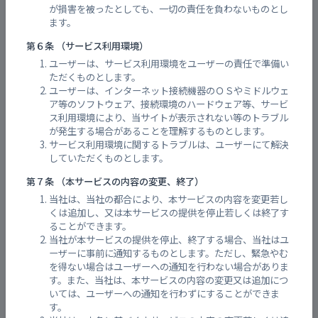
が損害を被ったとしても、一切の責任を負わないものとし
ます。
第６条 （サービス利用環境）
ユーザーは、サービス利用環境をユーザーの責任で準備い
ただくものとします。
ユーザーは、インターネット接続機器のＯＳやミドルウェ
二河川/呉市山手2丁目 （山手橋）
ア等のソフトウェア、接続環境のハードウェア等、サービ
ス利用環境により、当サイトが表示されない等のトラブル
が発生する場合があることを理解するものとします。
サービス利用環境に関するトラブルは、ユーザーにて解決
していただくものとします。
第７条 （本サービスの内容の変更、終了）
当社は、当社の都合により、本サービスの内容を変更若し
くは追加し、又は本サービスの提供を停止若しくは終了す
ることができます。
当社が本サービスの提供を停止、終了する場合、当社はユ
ーザーに事前に通知するものとします。ただし、緊急やむ
を得ない場合はユーザーへの通知を行わない場合がありま
す。また、当社は、本サービスの内容の変更又は追加につ
大屋大川上流
いては、ユーザーへの通知を行わずにすることができま
す。