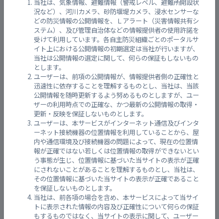
当社は、気象情報、避難情報（警戒レベル、避難所開設状
況など）、河川カメラ、砂防堰堤カメラ、浸水センサーな
どの防災情報の公開情報を、Ｌアラート（災害情報共有シ
二河川/呉市焼山西3丁目 （兎の口橋）
ステム）、及び管理自治体などの情報提供者の使用許諾を
受けて利用しています。各自主防災組織ごとのポータルサ
イト上における公開情報の初期選定は当社が行いますが、
当社は公開情報の選定に関して、何らの保証もしないもの
とします。
ユーザーは、前項の公開情報が、情報提供者側の正確性と
迅速性に依存することを理解するものとし、当社は、当該
公開情報を随時更新するよう努めるものとしますが、ユー
ザーの利用時点での正確な、かつ最新の公開情報の取得・
更新・反映を保証しないものとします。
ユーザーは、本サービスがインターネット通信及びインタ
ーネット接続機器の位置情報を利用していることから、屋
内や通信環境及び接続機器の問題によって、現在の位置情
報が正確ではない若しくは位置情報の取得ができないとい
う事態が生じ、位置情報に基づいた当サイトの表示が正確
二河川河川監視カメラ
にされないことがあることを理解するものとし、当社は、
その位置情報に基づいた当サイトの表示が正確であること
を保証しないものとします。
当社は、前各項の場合を含め、本サービスによって当サイ
トに表示された情報の内容及び正確性について何らの保証
もするものではなく、当サイトの表示に関して、ユーザー