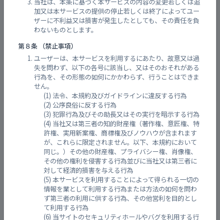
当社は、本条に基づく本サービスの内容の変更若しくは追
加又は本サービスの提供の停止若しくは終了によってユー
ザーに不利益又は損害が発生したとしても、その責任を負
わないものとします。
第８条 （禁止事項）
ユーザーは、本サービスを利用するにあたり、故意又は過
失を問わず、以下の各号に該当し、又はそのおそれがある
行為を、その形態の如何にかかわらず、行うことはできま
せん。
法令、本規約及びガイドラインに違反する行為
公序良俗に反する行為
犯罪行為及びその助長又はその実行を暗示する行為
大屋大川中流
当社又は第三者の知的財産権（著作権、意匠権、特
許権、実用新案権、商標権及びノウハウが含まれます
が、これらに限定されません。以下、本規約において
同じ。）その他の財産権、プライバシー権、肖像権、
その他の権利を侵害する行為並びに当社又は第三者に
対して経済的損害を与える行為
本サービスを利用することによって得られる一切の
情報を業として利用する行為または方法の如何を問わ
ず第三者の利用に供する行為、その他営利を目的とし
て利用する行為
当サイトのセキュリティホールやバグを利用する行