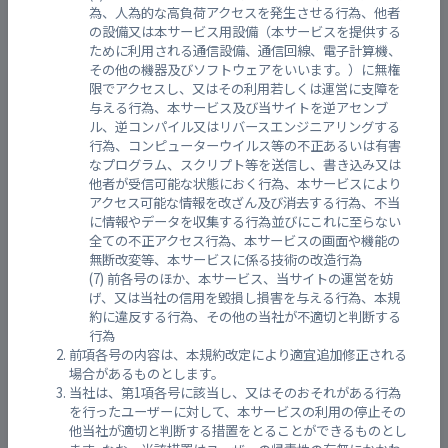
為、人為的な高負荷アクセスを発生させる行為、他者
の設備又は本サービス用設備（本サービスを提供する
ために利用される通信設備、通信回線、電子計算機、
その他の機器及びソフトウェアをいいます。）に無権
背戸川
限でアクセスし、又はその利用若しくは運営に支障を
与える行為、本サービス及び当サイトを逆アセンブ
ル、逆コンパイル又はリバースエンジニアリングする
行為、コンピューターウイルス等の不正あるいは有害
なプログラム、スクリプト等を送信し、書き込み又は
他者が受信可能な状態におく行為、本サービスにより
アクセス可能な情報を改ざん及び消去する行為、不当
に情報やデータを収集する行為並びにこれに至らない
全ての不正アクセス行為、本サービスの画面や機能の
無断改変等、本サービスに係る技術の改造行為
前各号のほか、本サービス、当サイトの運営を妨
げ、又は当社の信用を毀損し損害を与える行為、本規
約に違反する行為、その他の当社が不適切と判断する
行為
前項各号の内容は、本規約改定により適宜追加修正される
場合があるものとします。
神長南川
当社は、第1項各号に該当し、又はそのおそれがある行為
を行ったユーザーに対して、本サービスの利用の停止その
他当社が適切と判断する措置をとることができるものとし