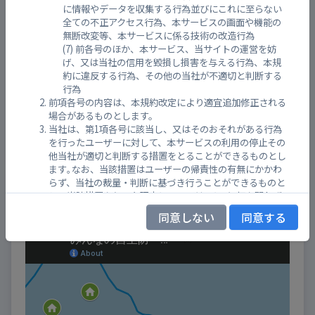
に情報やデータを収集する行為並びにこれに至らない
全ての不正アクセス行為、本サービスの画面や機能の
無断改変等、本サービスに係る技術の改造行為
前各号のほか、本サービス、当サイトの運営を妨
げ、又は当社の信用を毀損し損害を与える行為、本規
約に違反する行為、その他の当社が不適切と判断する
行為
前項各号の内容は、本規約改定により適宜追加修正される
場合があるものとします。
当社は、第1項各号に該当し、又はそのおそれがある行為
を行ったユーザーに対して、本サービスの利用の停止その
他当社が適切と判断する措置をとることができるものとし
ます｡なお、当該措置はユーザーの帰責性の有無にかかわ
らず、当社の裁量・判断に基づき行うことができるものと
各施設の位置
し、当該措置を行った理由については､その如何を問わず
当該ユーザーに対して回答する義務を負わないものとしま
同意しない
同意する
す｡
当社は、前項の措置に起因してユーザーに生じた損害につ
いては､一切の責任を負わないものとします｡
第９条 （自己責任の原則）
ユーザーは、本サービスの利用に伴い、第三者に対して損
害を与えた場合、又は第三者からクレーム等の請求がなさ