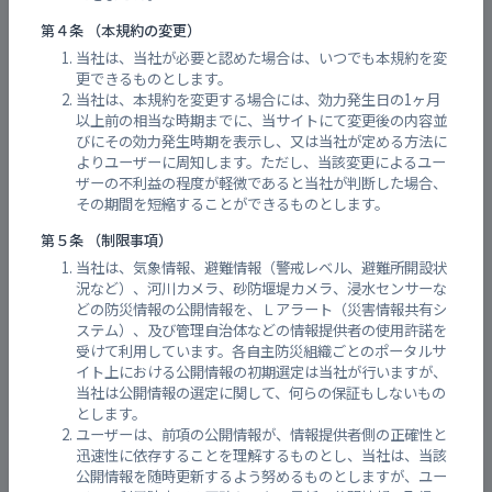
閉鎖中
にこにこ公園
-
第４条 （本規約の変更）
当社は、当社が必要と認めた場合は、いつでも本規約を変
更できるものとします。
閉鎖中
おおどおり公園
-
当社は、本規約を変更する場合には、効力発生日の1ヶ月
以上前の相当な時期までに、当サイトにて変更後の内容並
びにその効力発生時期を表示し、又は当社が定める方法に
よりユーザーに周知します。ただし、当該変更によるユー
閉鎖中
尾道西公園
-
ザーの不利益の程度が軽微であると当社が判断した場合、
その期間を短縮することができるものとします。
閉鎖中
第５条 （制限事項）
さんかく公園
-
当社は、気象情報、避難情報（警戒レベル、避難所開設状
況など）、河川カメラ、砂防堰堤カメラ、浸水センサーな
どの防災情報の公開情報を、Ｌアラート（災害情報共有シ
閉鎖中
わんぱく公園
-
ステム）、及び管理自治体などの情報提供者の使用許諾を
受けて利用しています。各自主防災組織ごとのポータルサ
イト上における公開情報の初期選定は当社が行いますが、
閉鎖中
いきいきサロン吉浦
-
当社は公開情報の選定に関して、何らの保証もしないもの
とします。
ユーザーは、前項の公開情報が、情報提供者側の正確性と
迅速性に依存することを理解するものとし、当社は、当該
雨量実況 栗原(尾道市) 観測所
公開情報を随時更新するよう努めるものとしますが、ユー