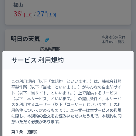
福山
36°
27°
/
[±0]
[±0]
明日の天気
広島地方気象台
本日 05:00 発表
広島県南部
晴れ 時々 くもり 所により 昼過ぎ から 雨
サービス 利用規約
風: 東の風 やや強く
時間帯
0-6
6-12
12-18
18-24
降水確率
10
10
20
20
この利用規約（以下「本規約」といいます。）は、株式会社熊
福山
平製作所（以下「当社」といいます。）がみんなの自主防サイ
ト（以下「当サイト」といいます。）上で提供するサービス
35°
29°
/
[-1]
[+2]
（以下「本サービス」といいます。）の提供条件と、本サービ
スを利用するユーザー（以下「ユーザー」といいます。）の利
用条件について定めるものです。
ユーザーは本サービスの利用
に際し、本規約の全文をお読みいただいたうえで、本規約に同
広島地方気象台
警報・注意報
意いただく必要があります。
本日 04:58 発表
第１条 （適用）