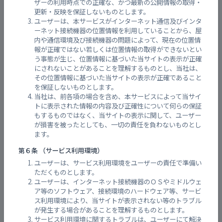
ザーの利用時点での正確な、かつ最新の公開情報の取得・
更新・反映を保証しないものとします。
ユーザーは、本サービスがインターネット通信及びインタ
ーネット接続機器の位置情報を利用していることから、屋
内や通信環境及び接続機器の問題によって、現在の位置情
報が正確ではない若しくは位置情報の取得ができないとい
う事態が生じ、位置情報に基づいた当サイトの表示が正確
にされないことがあることを理解するものとし、当社は、
その位置情報に基づいた当サイトの表示が正確であること
を保証しないものとします。
当社は、前各項の場合を含め、本サービスによって当サイ
トに表示された情報の内容及び正確性について何らの保証
もするものではなく、当サイトの表示に関して、ユーザー
が損害を被ったとしても、一切の責任を負わないものとし
ます。
第６条 （サービス利用環境）
ユーザーは、サービス利用環境をユーザーの責任で準備い
ただくものとします。
ユーザーは、インターネット接続機器のＯＳやミドルウェ
ア等のソフトウェア、接続環境のハードウェア等、サービ
ス利用環境により、当サイトが表示されない等のトラブル
が発生する場合があることを理解するものとします。
サービス利用環境に関するトラブルは、ユーザーにて解決