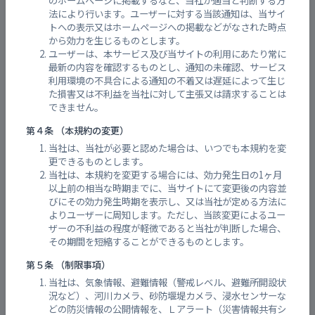
のホームページに掲載するなど、当社が適当と判断する方
閉鎖
法により行います。ユーザーに対する当該通知は、当サイ
芦田川見る視る館
トへの表示又はホームページへの掲載などがなされた時点
から効力を生じるものとします。
ユーザーは、本サービス及び当サイトの利用にあたり常に
閉鎖
神辺小学校
最新の内容を確認するものとし、通知の未確認、サービス
利用環境の不具合による通知の不着又は遅延によって生じ
た損害又は不利益を当社に対して主張又は請求することは
閉鎖
できません。
神辺小学校（グラウンド）
第４条 （本規約の変更）
当社は、当社が必要と認めた場合は、いつでも本規約を変
閉鎖
蔵王小学校
更できるものとします。
当社は、本規約を変更する場合には、効力発生日の1ヶ月
以上前の相当な時期までに、当サイトにて変更後の内容並
閉鎖
蔵王小学校（グラウンド）
びにその効力発生時期を表示し、又は当社が定める方法に
よりユーザーに周知します。ただし、当該変更によるユー
ザーの不利益の程度が軽微であると当社が判断した場合、
その期間を短縮することができるものとします。
閉鎖
広島県立福山誠之館高等学校（グラウンド）
第５条 （制限事項）
当社は、気象情報、避難情報（警戒レベル、避難所開設状
閉鎖
神辺交流館
況など）、河川カメラ、砂防堰堤カメラ、浸水センサーな
どの防災情報の公開情報を、Ｌアラート（災害情報共有シ