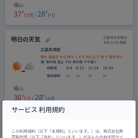
福山
37°
28°
/
[±0]
[+1]
明日の天気
広島地方気象台
本日 11:00 発表
広島県南部
晴れ 昼過ぎ から 時々 くもり 所により 雨 で 雷を伴う
風: 東の風 海上 では 東の風 やや強く
時間帯
0-6
6-12
12-18
18-24
降水確率
10
10
20
20
福山
36°
28°
/
[-1]
[±0]
サービス 利用規約
広島地方気象台
警報・注意報
本日 04:58 発表
この利用規約（以下「本規約」といいます。）は、株式会社熊
平製作所（以下「当社」といいます。）がみんなの自主防サイ