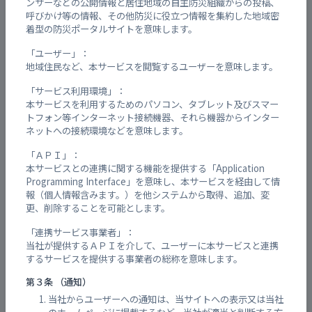
ンサーなどの公開情報と居住地域の自主防災組織からの投稿、
閉鎖
千田小学校（グラウンド）
呼びかけ等の情報、その他防災に役立つ情報を集約した地域密
着型の防災ポータルサイトを意味します。
閉鎖
千田交流館
「ユーザー」：
地域住民など、本サービスを閲覧するユーザーを意味します。
「サービス利用環境」：
閉鎖
千田小学校
本サービスを利用するためのパソコン、タブレット及びスマー
トフォン等インターネット接続機器、それら機器からインター
ネットへの接続環境などを意味します。
閉鎖
盈進中・高等学校（グラウンド）
「ＡＰＩ」：
本サービスとの連携に関する機能を提供する「Application
Programming Interface」を意味し、本サービスを経由して情
閉鎖
盈進中・高等学校
報（個人情報含みます。）を他システムから取得、追加、変
更、削除することを可能とします。
「連携サービス事業者」：
閉鎖
幸千中学校（グラウンド）
当社が提供するＡＰＩを介して、ユーザーに本サービスと連携
するサービスを提供する事業者の総称を意味します。
閉鎖
幸千中学校
第３条 （通知）
当社からユーザーへの通知は、当サイトへの表示又は当社