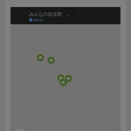
ユーザーが本サービスを使用したこと又は本サービスが使
用できないことに起因して、ユーザーに生じたいかなる損
害についても、一切の責任を負わないものとします。
当社は、ユーザーが、本サービスの利用によって、他のユ
ーザー又は第三者に対して損害を与えた場合、当社の責に
帰する事由による場合を除き、その一切の責任を負わない
ものとします。
当社は、ユーザーが本規約に違反し又は本規約に関連して
当社に損害を与えた場合、当社に生じた一切の損害を当該
ユーザーに請求することができるものとします。
第１２条 （非保証）
他のサイトと当サイトとの間に一方向又は双方向のリンクが提
供されている場合でも、当社は、当サイト以外のサイト及びそ
こから得られる情報について、いかなる種類の保証も行わない
ものとします。
第１３条 （知的財産権の権利帰属）
本サービスに関する知的財産権は全て当社又は当社にライ
センスを許諾している者に帰属しており、本規約に基づく
本サービスの利用許諾は、本サービスに関する当社又は当
社にライセンスを許諾している者の知的財産権の譲渡又は
使用許諾を意味するものではありません。
当サイトで公開しているコンテンツに関する著作権等の知