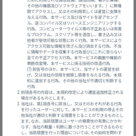
その他の機器及びソフトウェアをいいます。）に無権
限でアクセスし、又はその利用若しくは運営に支障を
与える行為、本サービス及び当サイトを逆アセンブ
ル、逆コンパイル又はリバースエンジニアリングする
行為、コンピューターウイルス等の不正あるいは有害
なプログラム、スクリプト等を送信し、書き込み又は
他者が受信可能な状態におく行為、本サービスにより
アクセス可能な情報を改ざん及び消去する行為、不当
福山市御幸町中津原
に情報やデータを収集する行為並びにこれに至らない
全ての不正アクセス行為、本サービスの画面や機能の
無断改変等、本サービスに係る技術の改造行為
前各号のほか、本サービス、当サイトの運営を妨
げ、又は当社の信用を毀損し損害を与える行為、本規
約に違反する行為、その他の当社が不適切と判断する
行為
前項各号の内容は、本規約改定により適宜追加修正される
場合があるものとします。
当社は、第1項各号に該当し、又はそのおそれがある行為
を行ったユーザーに対して、本サービスの利用の停止その
他当社が適切と判断する措置をとることができるものとし
ます｡なお、当該措置はユーザーの帰責性の有無にかかわ
らず、当社の裁量・判断に基づき行うことができるものと
し、当該措置を行った理由については､その如何を問わず