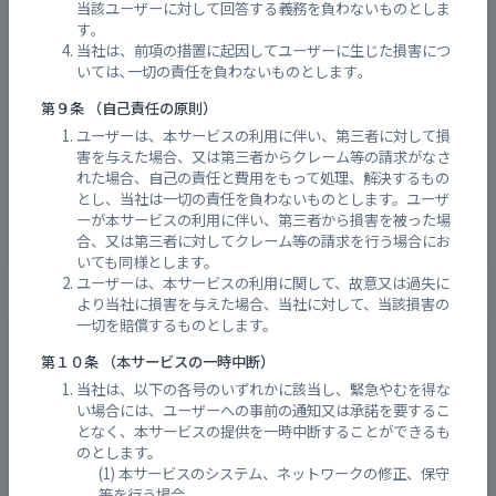
中津原（上流部）
当該ユーザーに対して回答する義務を負わないものとしま
す｡
当社は、前項の措置に起因してユーザーに生じた損害につ
いては､一切の責任を負わないものとします｡
第９条 （自己責任の原則）
ユーザーは、本サービスの利用に伴い、第三者に対して損
害を与えた場合、又は第三者からクレーム等の請求がなさ
れた場合、自己の責任と費用をもって処理、解決するもの
とし、当社は一切の責任を負わないものとします。ユーザ
ーが本サービスの利用に伴い、第三者から損害を被った場
合、又は第三者に対してクレーム等の請求を行う場合にお
いても同様とします。
ユーザーは、本サービスの利用に関して、故意又は過失に
より当社に損害を与えた場合、当社に対して、当該損害の
福山市神辺町川南
一切を賠償するものとします。
第１０条 （本サービスの一時中断）
当社は、以下の各号のいずれかに該当し、緊急やむを得な
い場合には、ユーザーへの事前の通知又は承諾を要するこ
となく、本サービスの提供を一時中断することができるも
のとします。
本サービスのシステム、ネットワークの修正、保守
等を行う場合