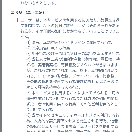
わないものとします。
中津原浄水場
第８条 （禁止事項）
ユーザーは、本サービスを利用するにあたり、故意又は過
失を問わず、以下の各号に該当し、又はそのおそれがある
行為を、その形態の如何にかかわらず、行うことはできま
せん。
法令、本規約及びガイドラインに違反する行為
公序良俗に反する行為
犯罪行為及びその助長又はその実行を暗示する行為
当社又は第三者の知的財産権（著作権、意匠権、特
許権、実用新案権、商標権及びノウハウが含まれます
が、これらに限定されません。以下、本規約において
同じ。）その他の財産権、プライバシー権、肖像権、
その他の権利を侵害する行為並びに当社又は第三者に
対して経済的損害を与える行為
本サービスを利用することによって得られる一切の
御幸水位観測所（量水板拡大表示）
情報を業として利用する行為または方法の如何を問わ
ず第三者の利用に供する行為、その他営利を目的とし
て利用する行為
当サイトのセキュリティホールやバグを利用する行
為、人為的な高負荷アクセスを発生させる行為、他者
の設備又は本サービス用設備（本サービスを提供する
ために利用される通信設備、通信回線、電子計算機、