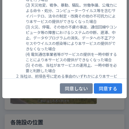
天災地変、戦争、暴動、騒乱、労働争議、公権力に
よる命令・処分、コンピューターウイルス等を含むサ
イバーテロ、法令の制定・改廃その他の不可抗力によ
り本サービスの提供ができなくなった場合
火災、停電、その他の不慮の事故、通信回線やコン
ピュータ等の障害におけるシステムの中断、遅滞、中
福山市郷分
止、データやプログラムの消失、データへの不正アク
セスやウイルスの感染等により本サービスの提供がで
きなくなった場合
電気通信事業者等がサービスの提供を一時中断する
ことにより本サービスの提供ができなくなった場合
その他、当社が本サービスの運用上、一時中断を必
要と判断した場合
当社は、前項各号に定める事由のいずれかにより本サービ
スを一時中断したことにより、ユーザー又は第三者が損害
を被った場合であっても、その責任を負わないものとしま
同意しない
同意する
す。
第１１条 （免責事項及び損害賠償）
当社は、当サイト上に表示された投稿及び情報について
は、その内容等（品質、正確性、適法性、有用性、信憑
性、速報性、完全性）を確認する義務を負わず、いかなる
各施設の位置
保証も行うものではありません。