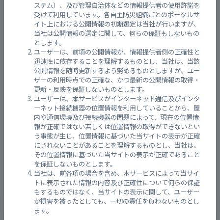
ステム）、及び管理自治体などの情報提供者の使用許諾を
受けて利用しています。各自主防災組織ごとのポータルサ
閉鎖
広島県立福山誠之館高等学校
イト上における公開情報の初期選定は当社が行いますが、
当社は公開情報の選定に関して、何らの保証もしないもの
とします。
閉鎖
久松台小学校
ユーザーは、前項の公開情報が、情報提供者側の正確性と
迅速性に依存することを理解するものとし、当社は、当該
公開情報を随時更新するよう努めるものとしますが、ユー
ザーの利用時点での正確な、かつ最新の公開情報の取得・
閉鎖
広島県立東高等学校
更新・反映を保証しないものとします。
ユーザーは、本サービスがインターネット通信及びインタ
ーネット接続機器の位置情報を利用していることから、屋
閉鎖
広島県立東高等学校（グラウンド）
内や通信環境及び接続機器の問題によって、現在の位置情
報が正確ではない若しくは位置情報の取得ができないとい
う事態が生じ、位置情報に基づいた当サイトの表示が正確
にされないことがあることを理解するものとし、当社は、
閉鎖
久松台小学校（グラウンド）
その位置情報に基づいた当サイトの表示が正確であること
を保証しないものとします。
当社は、前各項の場合を含め、本サービスによって当サイ
閉鎖
桜丘交流館
トに表示された情報の内容及び正確性について何らの保証
もするものではなく、当サイトの表示に関して、ユーザー
が損害を被ったとしても、一切の責任を負わないものとし
ます。
雨量実況 七社(福山市) 観測所