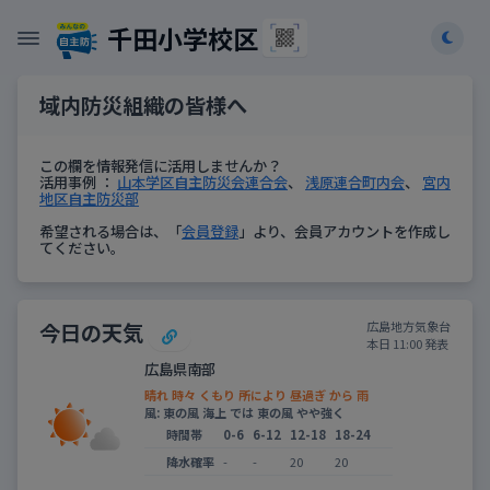
千田小学校区
域内防災組織の皆様へ
この欄を情報発信に活用しませんか？
活用事例 ：
山本学区自主防災会連合会
、
浅原連合町内会
、
宮内
地区自主防災部
希望される場合は、「
会員登録
」より、会員アカウントを作成し
てください。
今日の天気
広島地方気象台
本日 11:00 発表
広島県南部
晴れ 時々 くもり 所により 昼過ぎ から 雨
風: 東の風 海上 では 東の風 やや強く
時間帯
0-6
6-12
12-18
18-24
降水確率
-
-
20
20