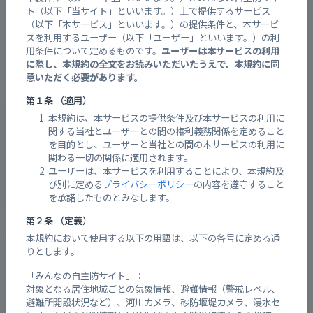
対象：福山市
ト（以下「当サイト」といいます。）上で提供するサービス
（以下「本サービス」といいます。）の提供条件と、本サービ
スを利用するユーザー（以下「ユーザー」といいます。）の利
【継続】乾燥注意報
用条件について定めるものです。
ユーザーは本サービスの利用
に際し、本規約の全文をお読みいただいたうえで、本規約に同
意いただく必要があります。
第１条 （適用）
警戒レベルと避難情報
本規約は、本サービスの提供条件及び本サービスの利用に
関する当社とユーザーとの間の権利義務関係を定めること
を目的とし、ユーザーと当社との間の本サービスの利用に
福山市内：
関わる一切の関係に適用されます。
ユーザーは、本サービスを利用することにより、本規約及
発令なし
び別に定める
プライバシーポリシー
の内容を遵守すること
を承諾したものとみなします。
第２条 （定義）
本規約において使用する以下の用語は、以下の各号に定める通
周辺の避難所情報
りとします。
「みんなの自主防サイト」：
避難所
開設状
対象となる居住地域ごとの気象情報、避難情報（警戒レベル、
避難所開設状況など）、河川カメラ、砂防堰堤カメラ、浸水セ