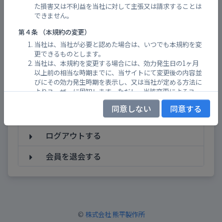
ログインメールアドレスを変更したい
た損害又は不利益を当社に対して主張又は請求することは
できません。
ログインメールアドレスを忘れてしまっ
第４条 （本規約の変更）
た
当社は、当社が必要と認めた場合は、いつでも本規約を変
ログインパスワードを変更したい
更できるものとします。
当社は、本規約を変更する場合には、効力発生日の1ヶ月
以上前の相当な時期までに、当サイトにて変更後の内容並
ログインパスワードを忘れてしまった
びにその効力発生時期を表示し、又は当社が定める方法に
よりユーザーに周知します。ただし、当該変更によるユー
会員規約を確認する
ザーの不利益の程度が軽微であると当社が判断した場合、
同意しない
同意する
その期間を短縮することができるものとします。
ログインする
第５条 （制限事項）
ログアウトする
当社は、気象情報、避難情報（警戒レベル、避難所開設状
況など）、河川カメラ、砂防堰堤カメラ、浸水センサーな
会員を退会する
どの防災情報の公開情報を、Ｌアラート（災害情報共有シ
ステム）、及び管理自治体などの情報提供者の使用許諾を
受けて利用しています。各自主防災組織ごとのポータルサ
イト上における公開情報の初期選定は当社が行いますが、
当社は公開情報の選定に関して、何らの保証もしないもの
とします。
©
株式会社 熊平製作所
ユーザーは、前項の公開情報が、情報提供者側の正確性と