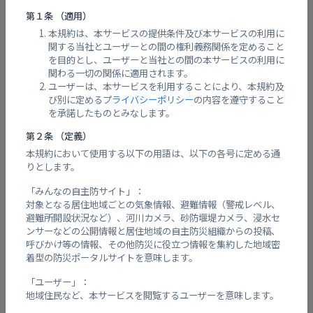
広報用のチラシのフォーマットはある？
第１条 （適用）
本規約は、本サービスの提供条件及び本サービスの利用に
運営している会社、部署は？
関する当社とユーザーとの間の権利義務関係を定めること
を目的とし、ユーザーと当社との間の本サービスの利用に
推奨ブラウザについて
関わる一切の関係に適用されます。
ユーザーは、本サービスを利用することにより、本規約及
利用規約を確認する
び別に定める
プライバシーポリシー
の内容を遵守すること
を承諾したものとみなします。
プライバシーポリシーを確認する
第２条 （定義）
会員について
本規約において使用する以下の用語は、以下の各号に定める通
りとします。
会員登録する
「みんなの自主防サイト」：
対象となる居住地域ごとの気象情報、避難情報（警戒レベル、
表示情報を変更・追加する
避難所開設状況など）、河川カメラ、砂防堰堤カメラ、浸水セ
ンサーなどの公開情報と居住地域の自主防災組織からの投稿、
ご意見・お問合せを送信する
呼びかけ等の情報、その他防災に役立つ情報を集約した地域密
着型の防災ポータルサイトを意味します。
地区の追加を要望する
「ユーザー」：
地域住民など、本サービスを閲覧するユーザーを意味します。
Webアプリの画面が表示されない、表示