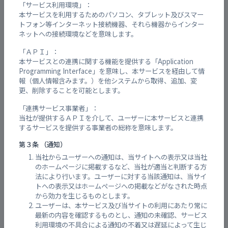
や動作がおかしい
「サービス利用環境」：
本サービスを利用するためのパソコン、タブレット及びスマー
みんなの自主防からのメールはどこから
トフォン等インターネット接続機器、それら機器からインター
送信されますか？
ネットへの接続環境などを意味します。
「ＡＰＩ」：
みんなの自主防からメールが届かない
本サービスとの連携に関する機能を提供する「Application
Programming Interface」を意味し、本サービスを経由して情
報（個人情報含みます。）を他システムから取得、追加、変
会員向け
更、削除することを可能とします。
情報発信を始める
「連携サービス事業者」：
当社が提供するＡＰＩを介して、ユーザーに本サービスと連携
記事を投稿する
するサービスを提供する事業者の総称を意味します。
記事を編集する
第３条 （通知）
当社からユーザーへの通知は、当サイトへの表示又は当社
記事を削除する
のホームページに掲載するなど、当社が適当と判断する方
法により行います。ユーザーに対する当該通知は、当サイ
Lineから情報発信（記事投稿）する
トへの表示又はホームページへの掲載などがなされた時点
から効力を生じるものとします。
ユーザーは、本サービス及び当サイトの利用にあたり常に
Lineから記事を削除する
最新の内容を確認するものとし、通知の未確認、サービス
利用環境の不具合による通知の不着又は遅延によって生じ