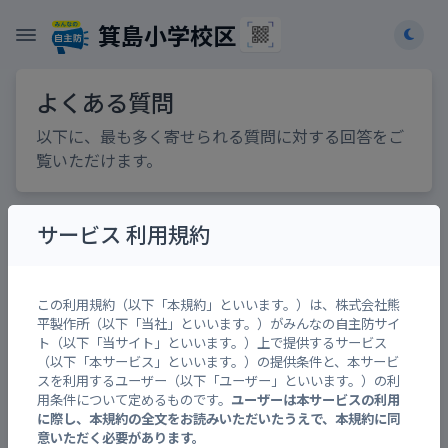
箕島小学校区
よくある質問
以下に、最も多く寄せられる質問に対する回答をご
覧いただけます。
サービス 利用規約
みんなの自主防とは？
アプリをインストールするのですか？
この利用規約（以下「本規約」といいます。）は、株式会社熊
平製作所（以下「当社」といいます。）がみんなの自主防サイ
みんなの自主防に簡単にアクセスするに
ト（以下「当サイト」といいます。）上で提供するサービス
は？
（以下「本サービス」といいます。）の提供条件と、本サービ
スを利用するユーザー（以下「ユーザー」といいます。）の利
各地区のトップページを簡単に他の人へ
用条件について定めるものです。
ユーザーは本サービスの利用
共有するには？
に際し、本規約の全文をお読みいただいたうえで、本規約に同
意いただく必要があります。