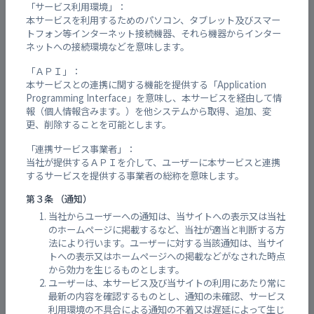
や動作がおかしい
「サービス利用環境」：
本サービスを利用するためのパソコン、タブレット及びスマー
みんなの自主防からのメールはどこから
トフォン等インターネット接続機器、それら機器からインター
送信されますか？
ネットへの接続環境などを意味します。
「ＡＰＩ」：
みんなの自主防からメールが届かない
本サービスとの連携に関する機能を提供する「Application
Programming Interface」を意味し、本サービスを経由して情
報（個人情報含みます。）を他システムから取得、追加、変
会員向け
更、削除することを可能とします。
情報発信を始める
「連携サービス事業者」：
当社が提供するＡＰＩを介して、ユーザーに本サービスと連携
記事を投稿する
するサービスを提供する事業者の総称を意味します。
記事を編集する
第３条 （通知）
当社からユーザーへの通知は、当サイトへの表示又は当社
記事を削除する
のホームページに掲載するなど、当社が適当と判断する方
法により行います。ユーザーに対する当該通知は、当サイ
Lineから情報発信（記事投稿）する
トへの表示又はホームページへの掲載などがなされた時点
から効力を生じるものとします。
ユーザーは、本サービス及び当サイトの利用にあたり常に
Lineから記事を削除する
最新の内容を確認するものとし、通知の未確認、サービス
利用環境の不具合による通知の不着又は遅延によって生じ