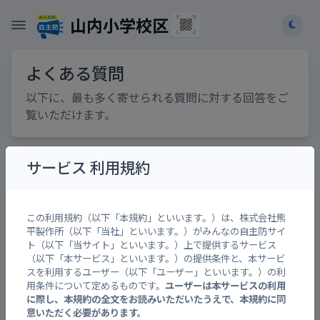
山内小学校区
よくある質問
以下に、最も多く寄せられる質問に対する回答をご
覧いただけます。
サービス 利用規約
みんなの自主防とは？
アプリをインストールするのですか？
この利用規約（以下「本規約」といいます。）は、株式会社熊
平製作所（以下「当社」といいます。）がみんなの自主防サイ
みんなの自主防に簡単にアクセスするに
ト（以下「当サイト」といいます。）上で提供するサービス
は？
（以下「本サービス」といいます。）の提供条件と、本サービ
スを利用するユーザー（以下「ユーザー」といいます。）の利
各地区のトップページを簡単に他の人へ
用条件について定めるものです。
ユーザーは本サービスの利用
共有するには？
に際し、本規約の全文をお読みいただいたうえで、本規約に同
意いただく必要があります。