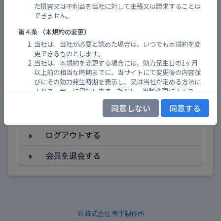
ログインメールアドレスを変更したい
た損害又は不利益を当社に対して主張又は請求することは
できません。
ログインメールアドレスを忘れてしまっ
第４条 （本規約の変更）
た
当社は、当社が必要と認めた場合は、いつでも本規約を変
ログインパスワードを変更したい
更できるものとします。
当社は、本規約を変更する場合には、効力発生日の1ヶ月
以上前の相当な時期までに、当サイトにて変更後の内容並
ログインパスワードを忘れてしまった
びにその効力発生時期を表示し、又は当社が定める方法に
よりユーザーに周知します。ただし、当該変更によるユー
会員規約を確認する
ザーの不利益の程度が軽微であると当社が判断した場合、
同意しない
同意する
その期間を短縮することができるものとします。
ログインする
第５条 （制限事項）
ログアウトする
当社は、気象情報、避難情報（警戒レベル、避難所開設状
況など）、河川カメラ、砂防堰堤カメラ、浸水センサーな
会員を退会する
どの防災情報の公開情報を、Ｌアラート（災害情報共有シ
ステム）、及び管理自治体などの情報提供者の使用許諾を
受けて利用しています。各自主防災組織ごとのポータルサ
イト上における公開情報の初期選定は当社が行いますが、
当社は公開情報の選定に関して、何らの保証もしないもの
とします。
©
株式会社 熊平製作所
ユーザーは、前項の公開情報が、情報提供者側の正確性と