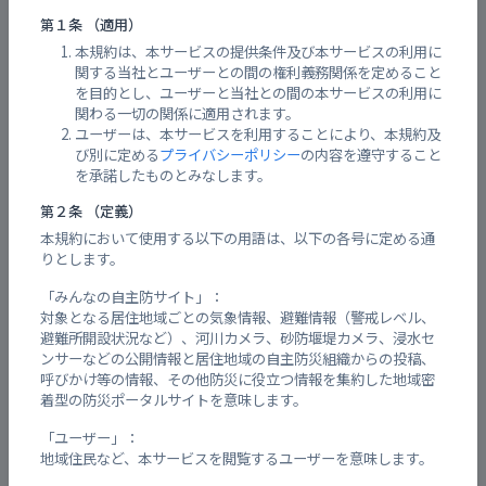
広報用のチラシのフォーマットはある？
第１条 （適用）
本規約は、本サービスの提供条件及び本サービスの利用に
運営している会社、部署は？
関する当社とユーザーとの間の権利義務関係を定めること
を目的とし、ユーザーと当社との間の本サービスの利用に
推奨ブラウザについて
関わる一切の関係に適用されます。
ユーザーは、本サービスを利用することにより、本規約及
利用規約を確認する
び別に定める
プライバシーポリシー
の内容を遵守すること
を承諾したものとみなします。
プライバシーポリシーを確認する
第２条 （定義）
会員について
本規約において使用する以下の用語は、以下の各号に定める通
りとします。
会員登録する
「みんなの自主防サイト」：
対象となる居住地域ごとの気象情報、避難情報（警戒レベル、
表示情報を変更・追加する
避難所開設状況など）、河川カメラ、砂防堰堤カメラ、浸水セ
ンサーなどの公開情報と居住地域の自主防災組織からの投稿、
ご意見・お問合せを送信する
呼びかけ等の情報、その他防災に役立つ情報を集約した地域密
着型の防災ポータルサイトを意味します。
地区の追加を要望する
「ユーザー」：
地域住民など、本サービスを閲覧するユーザーを意味します。
Webアプリの画面が表示されない、表示