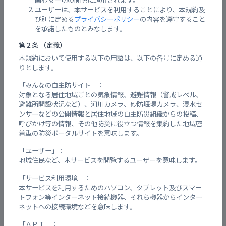
ユーザーは、本サービスを利用することにより、本規約及
び別に定める
プライバシーポリシー
の内容を遵守すること
を承諾したものとみなします。
添付ファイル
第２条 （定義）
本規約において使用する以下の用語は、以下の各号に定める通
りとします。
※4MB未満のファイルを選択してください。
「みんなの自主防サイト」：
対象となる居住地域ごとの気象情報、避難情報（警戒レベル、
避難所開設状況など）、河川カメラ、砂防堰堤カメラ、浸水セ
お名前
【必須】
ンサーなどの公開情報と居住地域の自主防災組織からの投稿、
呼びかけ等の情報、その他防災に役立つ情報を集約した地域密
着型の防災ポータルサイトを意味します。
「ユーザー」：
ふりがな
【必須】
地域住民など、本サービスを閲覧するユーザーを意味します。
「サービス利用環境」：
本サービスを利用するためのパソコン、タブレット及びスマー
Email
【必須】
トフォン等インターネット接続機器、それら機器からインター
ネットへの接続環境などを意味します。
「ＡＰＩ」：