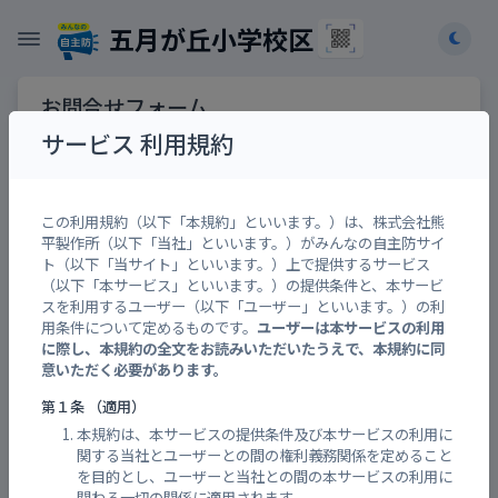
五月が丘小学校区
お問合せフォーム
サービス 利用規約
お問合せ先
【必須】
この利用規約（以下「本規約」といいます。）は、株式会社熊
平製作所（以下「当社」といいます。）がみんなの自主防サイ
ト（以下「当サイト」といいます。）上で提供するサービス
機能の追加リクエスト、企業・団体・自治体との
（以下「本サービス」といいます。）の提供条件と、本サービ
コラボレーション企画も承ります。
スを利用するユーザー（以下「ユーザー」といいます。）の利
用条件について定めるものです。
ユーザーは本サービスの利用
に際し、本規約の全文をお読みいただいたうえで、本規約に同
お問合せ内容
【必須】
意いただく必要があります。
第１条 （適用）
本規約は、本サービスの提供条件及び本サービスの利用に
関する当社とユーザーとの間の権利義務関係を定めること
を目的とし、ユーザーと当社との間の本サービスの利用に
関わる一切の関係に適用されます。