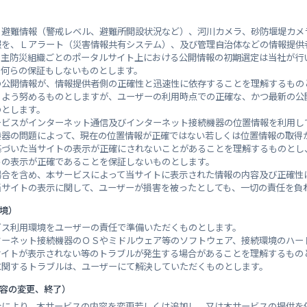
況 南原（国）(広島市) 観測所
、避難情報（警戒レベル、避難所開設状況など）、河川カメラ、砂防堰堤カメ
報を、Ｌアラート（災害情報共有システム）、及び管理自治体などの情報提供
自主防災組織ごとのポータルサイト上における公開情報の初期選定は当社が行
、何らの保証もしないものとします。
の公開情報が、情報提供者側の正確性と迅速性に依存することを理解するもの
るよう努めるものとしますが、ユーザーの利用時点での正確な、かつ最新の公
のとします。
ービスがインターネット通信及びインターネット接続機器の位置情報を利用し
機器の問題によって、現在の位置情報が正確ではない若しくは位置情報の取得
基づいた当サイトの表示が正確にされないことがあることを理解するものとし
トの表示が正確であることを保証しないものとします。
場合を含め、本サービスによって当サイトに表示された情報の内容及び正確性
当サイトの表示に関して、ユーザーが損害を被ったとしても、一切の責任を負
環境）
ビス利用環境をユーザーの責任で準備いただくものとします。
ターネット接続機器のＯＳやミドルウェア等のソフトウェア、接続環境のハー
サイトが表示されない等のトラブルが発生する場合があることを理解するもの
に関するトラブルは、ユーザーにて解決していただくものとします。
内容の変更、終了）
合により、本サービスの内容を変更若しくは追加し、又は本サービスの提供を