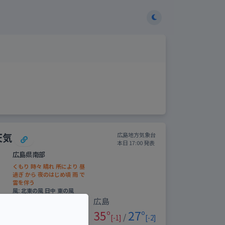
天気
広島地方気象台
本日 17:00 発表
広島県南部
くもり 時々 晴れ 所により 昼
過ぎ から 夜のはじめ頃 雨 で
雷を伴う
風: 北東の風 日中 東の風
広島
時
間
0-
6-
12-
18-
35°
27°
/
帯
6
12
18
24
[-1]
[-2]