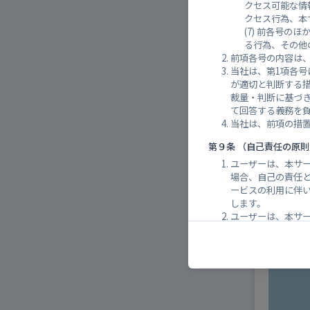
クセス可能な情
クセス行為、本
前各号のほ
る行為、その他
前項各号の内容は
当社は、第1項各
各施設
が適切と判断する
裁量・判断に基づ
て回答する義務を負
当社は、前項の措置
第９条 （自己責任の原則
ユーザーは、本サ
場合、自己の責任
ービスの利用に伴
します。
ユーザーは、本サ
を賠償するものと
第１０条 （本サービス
当社は、以下の各
く、本サービスの
本サービス
天災地変、