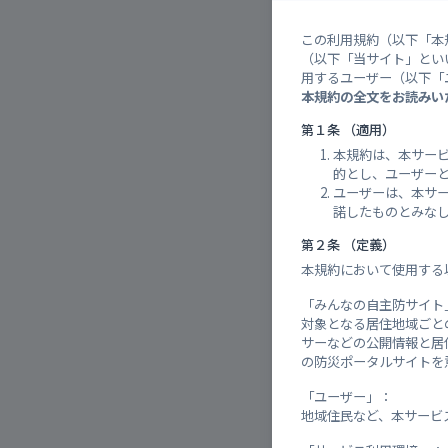
広島
この利用規約（以下「本
36°
（以下「当サイト」とい
[-1
用するユーザー（以下「
本規約の全文をお読みい
第１条 （適用）
警報・
本規約は、本サー
的とし、ユーザー
ユーザーは、本サ
対象：
諾したものとみな
第２条 （定義）
【継
本規約において使用する
【継
「みんなの自主防サイト
対象となる居住地域ごと
サーなどの公開情報と居
の防災ポータルサイトを
周辺の
「ユーザー」：
地域住民など、本サービ