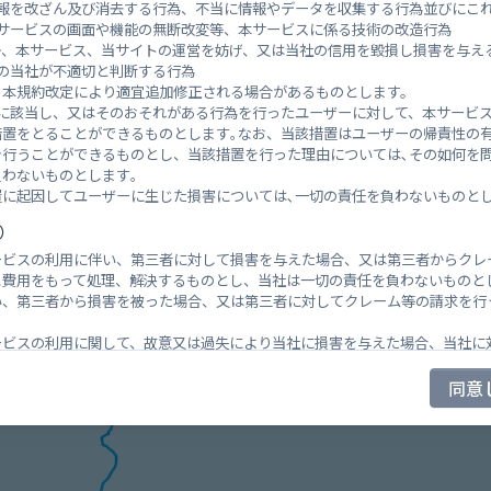
報を改ざん及び消去する行為、不当に情報やデータを収集する行為並びにこ
サービスの画面や機能の無断改変等、本サービスに係る技術の改造行為
か、本サービス、当サイトの運営を妨げ、又は当社の信用を毀損し損害を与え
の当社が不適切と判断する行為
、本規約改定により適宜追加修正される場合があるものとします。
号に該当し、又はそのおそれがある行為を行ったユーザーに対して、本サービ
の位置
措置をとることができるものとします｡なお、当該措置はユーザーの帰責性の
き行うことができるものとし、当該措置を行った理由については､その如何を
わないものとします｡
に起因してユーザーに生じた損害については､一切の責任を負わないものとし
）
ービスの利用に伴い、第三者に対して損害を与えた場合、又は第三者からクレ
と費用をもって処理、解決するものとし、当社は一切の責任を負わないものと
い、第三者から損害を被った場合、又は第三者に対してクレーム等の請求を行
ービスの利用に関して、故意又は過失により当社に損害を与えた場合、当社に
します。
同意
の一時中断）
号のいずれかに該当し、緊急やむを得ない場合には、ユーザーへの事前の通知
提供を一時中断することができるものとします。
のシステム、ネットワークの修正、保守等を行う場合
戦争、暴動、騒乱、労働争議、公権力による命令・処分、コンピューターウイ