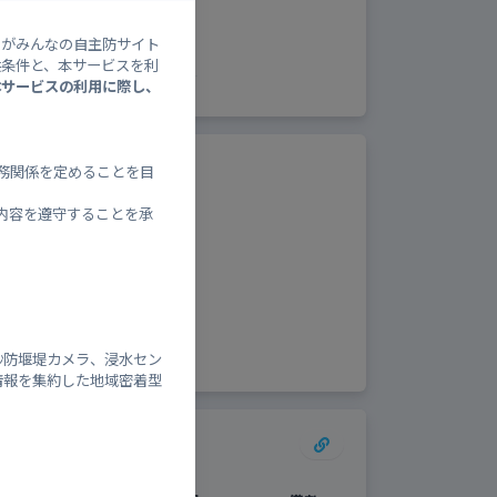
降
0
0
20
20
水
）がみんなの自主防サイト
確
率
供条件と、本サービスを利
本サービスの利用に際し、
ベルと避難情報
務関係を定めることを目
内容を遵守することを承
し
砂防堰堤カメラ、浸水セン
情報を集約した地域密着型