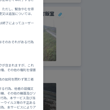
。ただし、緊急やむを得
/広島市安佐北区安佐町飯室
更又は追加については、
は終了によってユーザー
はそのおそれがある行為
ウが含まれますが、これ
像権、その他の権利を侵害
9.87ｋｍ右岸
法の如何を問わず第三者
せる行為、他者の設備又
算機、その他の機器及びソ
る行為、本サービス及び当
ターウイルス等の不正ある
行為、本サービスによりア