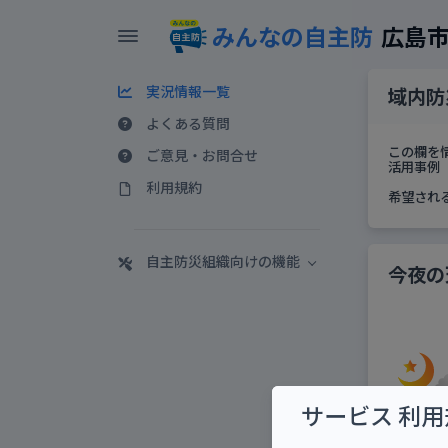
みんなの自主防
広島
実況情報一覧
域内防
よくある質問
この欄を
ご意見・お問合せ
活用事例 
利用規約
希望され
自主防災組織向けの機能
今夜の
サービス 利用