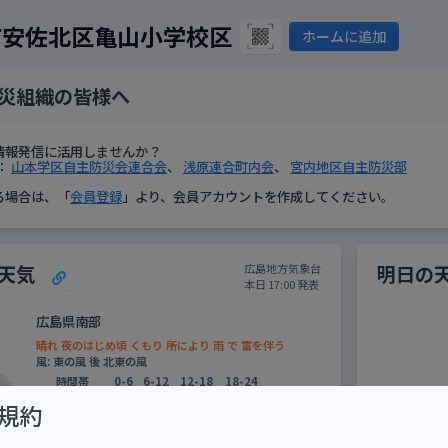
市安佐北区亀山小学校区
ホームに追加
災組織の皆様へ
情報発信に活用しませんか？
：
山本学区自主防災会連合会
、
浅原連合町内会
、
宮内地区自主防災部
る場合は、「
会員登録
」より、会員アカウントを作成してください。
天気
明日の
広島地方気象台
本日 17:00 発表
広島県南部
晴れ 夜のはじめ頃 くもり 所により 雨 で 雷を伴う
風: 東の風 後 北東の風
時間帯
0-6
6-12
12-18
18-24
降水確率
-
-
-
20
規約