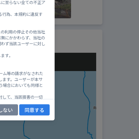
れに至らない全ての不正ア
る行為、本規約に違反す
スの利用の停止その他当社
有無にかかわらず、当社の
問わず当該ユーザーに対し
ます｡
ーム等の請求がなされた
します。ユーザーが本サ
う場合においても同様と
対して、当該損害の一切
しない
同意する
又は承諾を要することな
ルス等を含むサイバーテ