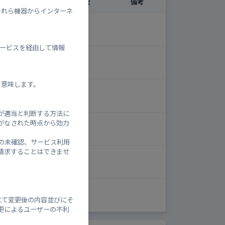
設状況
混雑状況
備考
それら機器からインターネ
鎖中
-
、本サービスを経由して情報
鎖中
-
を意味します。
鎖中
-
が適当と判断する方法に
がなされた時点から効力
鎖中
-
の未確認、サービス利用
請求することはできませ
鎖中
-
鎖中
-
にて変更後の内容並びにそ
更によるユーザーの不利