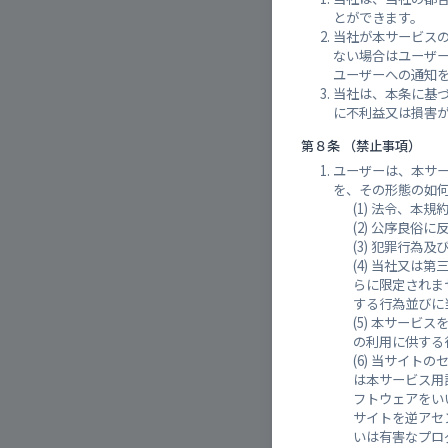
とができます。
当社が本サービス
太田川
ない場合はユーザ
ユーザーへの通知
当社は、本条に基
に不利益又は損害
第８条 （禁止事項）
ユーザーは、本サ
を、その形態の如
法令、本規
公序良俗に
犯罪行為及
当社又は第
らに限定されま
する行為並びに
太田川
本サービス
の利用に供する
当サイトの
は本サービス用
フトウェアをい
サイトを逆アセ
いは有害なプロ