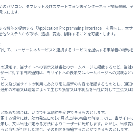
避難所
開
めのパソコン、タブレット及びスマートフォン等インターネット接続機器、
意味します。
閉
勝木台公園
能を提供する「Application Programming Interface」を意味し
を他システムから取得、追加、変更、削除することを可能とします。
閉
可部運動公園管理事務所
：
介して、ユーザーに本サービスと連携するサービスを提供する事業者の総称
閉
行森集会所
への通知は、当サイトへの表示又は当社のホームページに掲載するなど、当社
ーザーに対する当該通知は、当サイトへの表示又はホームページへの掲載など
閉
亀山児童館
ます。
ービス及び当サイトの利用にあたり常に最新の内容を確認するものとし、通知
る通知の不着又は遅延によって生じた損害又は不利益を当社に対して主張又は
閉
亀山集会所
要と認めた場合は、いつでも本規約を変更できるものとします。
閉
亀山小学校
変更する場合には、効力発生日の1ヶ月以上前の相当な時期までに、当サイト
表示し、又は当社が定める方法によりユーザーに周知します。ただし、当該変
あると当社が判断した場合、その期間を短縮することができるものとします。