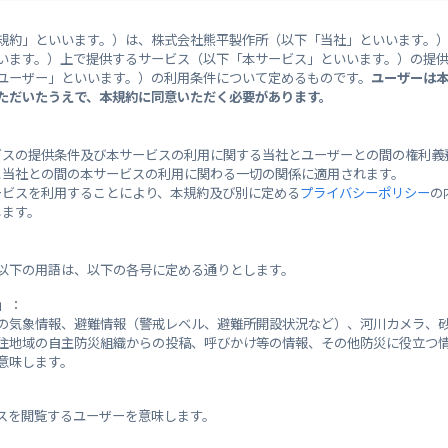
規約」といいます。）は、株式会社熊平製作所（以下「当社」といいます。
29°
/
います。）上で提供するサービス（以下「本サービス」といいます。）の提
]
[±0]
ユーザー」といいます。）の利用条件について定めるものです。
ユーザーは
ただいたうえで、本規約に同意いただく必要があります。
警戒レ
広島地方気象台
注意報
ビスの提供条件及び本サービスの利用に関する当社とユーザーとの間の権利義
本日 16:58 発表
と当社との間の本サービスの利用に関わる一切の関係に適用されます。
ービスを利用することにより、本規約及び別に定める
プライバシーポリシー
の
広島市安佐北区
します。
発令な
続】雷注意報
以下の用語は、以下の各号に定める通りとします。
続】乾燥注意報
」：
の気象情報、避難情報（警戒レベル、避難所開設状況など）、河川カメラ、
住地域の自主防災組織からの投稿、呼びかけ等の情報、その他防災に役立つ
意味します。
避難所情報
スを閲覧するユーザーを意味します。