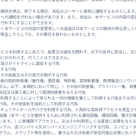
の提供を停止、終了する場合、当社はユーザーに事前に通知するものとします
25.5ｋｍ左岸
鈴張川
ーへの通知を行わない場合があります。また、当社は、本サービスの内容の変
を行わずにすることができます。
づく本サービスの内容の変更若しくは追加又は本サービスの提供の停止若しく
が発生したとしても、その責任を負わないものとします。
ービスを利用するにあたり、故意又は過失を問わず、以下の各号に該当し、又
何にかかわらず、行うことはできません。
約及びガイドラインに違反する行為
反する行為
びその助長又はその実行を暗示する行為
三者の知的財産権（著作権、意匠権、特許権、実用新案権、商標権及びノウハ
せん。以下、本規約において同じ。）その他の財産権、プライバシー権、肖
当社又は第三者に対して経済的損害を与える行為
22.7ｋｍ右岸
太田川1
を利用することによって得られる一切の情報を業として利用する行為または方
行為、その他営利を目的として利用する行為
セキュリティホールやバグを利用する行為、人為的な高負荷アクセスを発生さ
設備（本サービスを提供するために利用される通信設備、通信回線、電子計
います。）に無権限でアクセスし、又はその利用若しくは運営に支障を与え
ンブル、逆コンパイル又はリバースエンジニアリングする行為、コンピュー
グラム、スクリプト等を送信し、書き込み又は他者が受信可能な状態におく