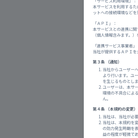
「サービス利用環境」：
本サービスを利用するた
ットへの接続環境などを
「ＡＰＩ」：
本サービスとの連携に関する機
（個人情報含みます。）
「連携サービス事業者」
当社が提供するＡＰＩを
第３条 （通知）
当社からユーザー
より行います。ユ
を生じるものとし
ユーザーは、本サ
環境の不具合によ
ん。
第４条 （本規約の変更）
当社は、当社が必
当社は、本規約を
の効力発生時期を
益の程度が軽微で