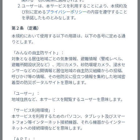
ユーザーは、本サービスを利用することにより、本規約及
び別に定める
プライバシーポリシー
の内容を遵守すること
を承諾したものとみなします。
添付ファイル
第２条 （定義）
本規約において使用する以下の用語は、以下の各号に定める通
りとします。
※4MB未満のファイルを選択してください。
「みんなの自主防サイト」：
対象となる居住地域ごとの気象情報、避難情報（警戒レベル、
避難所開設状況など）、河川カメラ、砂防堰堤カメラ、浸水セ
お名前
【必須】
ンサーなどの公開情報と居住地域の自主防災組織からの投稿、
呼びかけ等の情報、その他防災に役立つ情報を集約した地域密
着型の防災ポータルサイトを意味します。
「ユーザー」：
ふりがな
【必須】
地域住民など、本サービスを閲覧するユーザーを意味します。
「サービス利用環境」：
本サービスを利用するためのパソコン、タブレット及びスマー
Email
【必須】
トフォン等インターネット接続機器、それら機器からインター
ネットへの接続環境などを意味します。
「ＡＰＩ」：