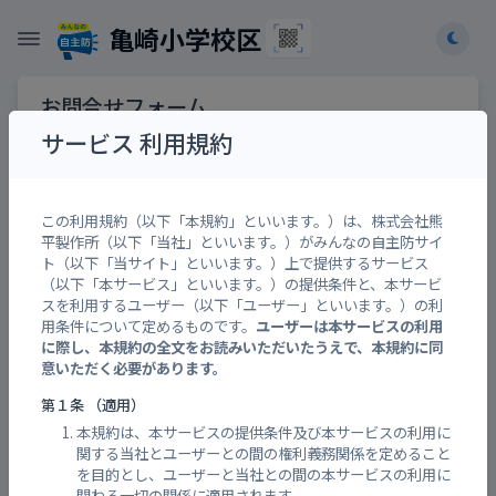
亀崎小学校区
お問合せフォーム
サービス 利用規約
お問合せ先
【必須】
この利用規約（以下「本規約」といいます。）は、株式会社熊
平製作所（以下「当社」といいます。）がみんなの自主防サイ
ト（以下「当サイト」といいます。）上で提供するサービス
機能の追加リクエスト、企業・団体・自治体との
（以下「本サービス」といいます。）の提供条件と、本サービ
コラボレーション企画も承ります。
スを利用するユーザー（以下「ユーザー」といいます。）の利
用条件について定めるものです。
ユーザーは本サービスの利用
に際し、本規約の全文をお読みいただいたうえで、本規約に同
お問合せ内容
【必須】
意いただく必要があります。
第１条 （適用）
本規約は、本サービスの提供条件及び本サービスの利用に
関する当社とユーザーとの間の権利義務関係を定めること
を目的とし、ユーザーと当社との間の本サービスの利用に
関わる一切の関係に適用されます。