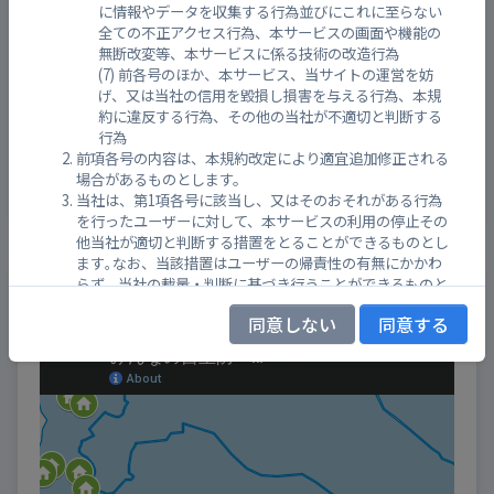
に情報やデータを収集する行為並びにこれに至らない
全ての不正アクセス行為、本サービスの画面や機能の
無断改変等、本サービスに係る技術の改造行為
前各号のほか、本サービス、当サイトの運営を妨
げ、又は当社の信用を毀損し損害を与える行為、本規
約に違反する行為、その他の当社が不適切と判断する
行為
前項各号の内容は、本規約改定により適宜追加修正される
場合があるものとします。
受信：
13分前
(2026年08月09日(日) 02:50)
当社は、第1項各号に該当し、又はそのおそれがある行為
を行ったユーザーに対して、本サービスの利用の停止その
他当社が適切と判断する措置をとることができるものとし
ます｡なお、当該措置はユーザーの帰責性の有無にかかわ
各施設の位置
らず、当社の裁量・判断に基づき行うことができるものと
し、当該措置を行った理由については､その如何を問わず
同意しない
同意する
当該ユーザーに対して回答する義務を負わないものとしま
す｡
当社は、前項の措置に起因してユーザーに生じた損害につ
いては､一切の責任を負わないものとします｡
第９条 （自己責任の原則）
ユーザーは、本サービスの利用に伴い、第三者に対して損
害を与えた場合、又は第三者からクレーム等の請求がなさ