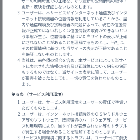
ザーの利用時点での正確な、かつ最新の公開情報の取得・
更新・反映を保証しないものとします。
ユーザーは、本サービスがインターネット通信及びインタ
大塚西三丁目
ーネット接続機器の位置情報を利用していることから、屋
内や通信環境及び接続機器の問題によって、現在の位置情
報が正確ではない若しくは位置情報の取得ができないとい
う事態が生じ、位置情報に基づいた当サイトの表示が正確
にされないことがあることを理解するものとし、当社は、
その位置情報に基づいた当サイトの表示が正確であること
を保証しないものとします。
当社は、前各項の場合を含め、本サービスによって当サイ
トに表示された情報の内容及び正確性について何らの保証
もするものではなく、当サイトの表示に関して、ユーザー
が損害を被ったとしても、一切の責任を負わないものとし
ます。
第６条 （サービス利用環境）
受信：
13分前
(2026年08月09日(日) 02:50)
ユーザーは、サービス利用環境をユーザーの責任で準備い
ただくものとします。
ユーザーは、インターネット接続機器のＯＳやミドルウェ
ア等のソフトウェア、接続環境のハードウェア等、サービ
八幡川支川（８）己斐上５丁目
ス利用環境により、当サイトが表示されない等のトラブル
が発生する場合があることを理解するものとします。
サービス利用環境に関するトラブルは、ユーザーにて解決