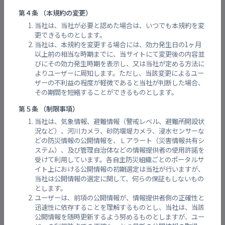
雨量実況 五月が丘(広島市) 観測所
第４条 （本規約の変更）
当社は、当社が必要と認めた場合は、いつでも本規約を変
更できるものとします。
当社は、本規約を変更する場合には、効力発生日の1ヶ月
以上前の相当な時期までに、当サイトにて変更後の内容並
びにその効力発生時期を表示し、又は当社が定める方法に
よりユーザーに周知します。ただし、当該変更によるユー
ザーの不利益の程度が軽微であると当社が判断した場合、
その期間を短縮することができるものとします。
第５条 （制限事項）
当社は、気象情報、避難情報（警戒レベル、避難所開設状
況など）、河川カメラ、砂防堰堤カメラ、浸水センサーな
どの防災情報の公開情報を、Ｌアラート（災害情報共有シ
ステム）、及び管理自治体などの情報提供者の使用許諾を
受けて利用しています。各自主防災組織ごとのポータルサ
イト上における公開情報の初期選定は当社が行いますが、
当社は公開情報の選定に関して、何らの保証もしないもの
とします。
ユーザーは、前項の公開情報が、情報提供者側の正確性と
迅速性に依存することを理解するものとし、当社は、当該
公開情報を随時更新するよう努めるものとしますが、ユー