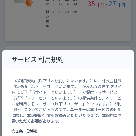
35°
27°
/
帯
6
12
18
24
[-1]
[-2]
降
0
0
20
20
水
確
率
広島地方気象台
警報・注意報
サービス 利用規約
昨日 21:23 発表
対象：広島市安佐南区
この利用規約（以下「本規約」といいます。）は、株式会社熊
平製作所（以下「当社」といいます。）がみんなの自主防サイ
【解除】雷注意報
ト（以下「当サイト」といいます。）上で提供するサービス
【継続】乾燥注意報
（以下「本サービス」といいます。）の提供条件と、本サービ
スを利用するユーザー（以下「ユーザー」といいます。）の利
用条件について定めるものです。
ユーザーは本サービスの利用
に際し、本規約の全文をお読みいただいたうえで、本規約に同
意いただく必要があります。
警戒レベルと避難情報
第１条 （適用）