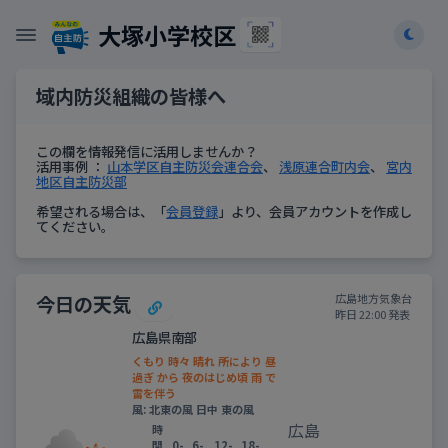
大塚小学校区
域内防災組織の皆様へ
この欄を情報発信に活用しませんか？
活用事例 ：
山本学区自主防災会連合会
、
浅原連合町内会
、
宮内
地区自主防災部
希望される場合は、「
会員登録
」より、会員アカウントを作成し
てください。
今日の天気
広島地方気象台
昨日 22:00 発表
広島県南部
くもり 時々 晴れ 所により 昼
過ぎ から 夜のはじめ頃 雨 で
雷を伴う
風: 北東の風 日中 東の風
広島
時
間
0-
6-
12-
18-