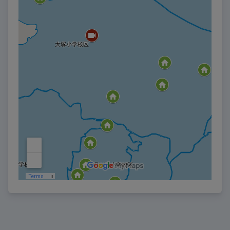
れた場合、自己の責任と費用をもって処理、解決するもの
とし、当社は一切の責任を負わないものとします。ユーザ
ーが本サービスの利用に伴い、第三者から損害を被った場
合、又は第三者に対してクレーム等の請求を行う場合にお
いても同様とします。
ユーザーは、本サービスの利用に関して、故意又は過失に
より当社に損害を与えた場合、当社に対して、当該損害の
一切を賠償するものとします。
第１０条 （本サービスの一時中断）
当社は、以下の各号のいずれかに該当し、緊急やむを得な
い場合には、ユーザーへの事前の通知又は承諾を要するこ
となく、本サービスの提供を一時中断することができるも
のとします。
本サービスのシステム、ネットワークの修正、保守
等を行う場合
天災地変、戦争、暴動、騒乱、労働争議、公権力に
よる命令・処分、コンピューターウイルス等を含むサ
イバーテロ、法令の制定・改廃その他の不可抗力によ
り本サービスの提供ができなくなった場合
火災、停電、その他の不慮の事故、通信回線やコン
ピュータ等の障害におけるシステムの中断、遅滞、中
止、データやプログラムの消失、データへの不正アク
セスやウイルスの感染等により本サービスの提供がで