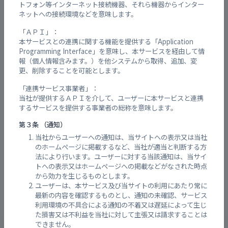
トフォン等インターネット接続機器、それら機器からインター
ネットへの接続環境などを意味します。
閉鎖中
「ＡＰＩ」：
大塚学区集会所
-
本サービスとの連携に関する機能を提供する「Application
Programming Interface」を意味し、本サービスを経由して情
報（個人情報含みます。）を他システムから取得、追加、変
閉鎖中
大塚公民館
-
更、削除することを可能とします。
「連携サービス事業者」：
当社が提供するＡＰＩを介して、ユーザーに本サービスと連携
閉鎖中
大塚児童館
-
するサービスを提供する事業者の総称を意味します。
第３条 （通知）
閉鎖中
大塚中学校
-
当社からユーザーへの通知は、当サイトへの表示又は当社
のホームページに掲載するなど、当社が適当と判断する方
法により行います。ユーザーに対する当該通知は、当サイ
閉鎖中
トへの表示又はホームページへの掲載などがなされた時点
広島市立大学
-
から効力を生じるものとします。
ユーザーは、本サービス及び当サイトの利用にあたり常に
最新の内容を確認するものとし、通知の未確認、サービス
閉鎖中
広島修道大学
-
利用環境の不具合による通知の不着又は遅延によって生じ
た損害又は不利益を当社に対して主張又は請求することは
できません。