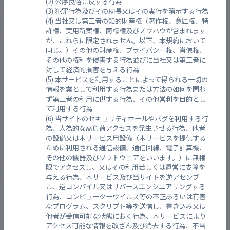
公序良俗に反する行為
犯罪行為及びその助長又はその実行を暗示する行為
当社又は第三者の知的財産権（著作権、意匠権、特
許権、実用新案権、商標権及びノウハウが含まれます
西山本川 山本町6丁目
が、これらに限定されません。以下、本規約において
同じ。）その他の財産権、プライバシー権、肖像権、
その他の権利を侵害する行為並びに当社又は第三者に
対して経済的損害を与える行為
本サービスを利用することによって得られる一切の
情報を業として利用する行為または方法の如何を問わ
ず第三者の利用に供する行為、その他営利を目的とし
て利用する行為
当サイトのセキュリティホールやバグを利用する行
為、人為的な高負荷アクセスを発生させる行為、他者
の設備又は本サービス用設備（本サービスを提供する
受信：
31秒前
(2026年08月09日(日) 03:03)
ために利用される通信設備、通信回線、電子計算機、
その他の機器及びソフトウェアをいいます。）に無権
限でアクセスし、又はその利用若しくは運営に支障を
与える行為、本サービス及び当サイトを逆アセンブ
伴西五丁目
ル、逆コンパイル又はリバースエンジニアリングする
行為、コンピューターウイルス等の不正あるいは有害
なプログラム、スクリプト等を送信し、書き込み又は
他者が受信可能な状態におく行為、本サービスにより
アクセス可能な情報を改ざん及び消去する行為、不当