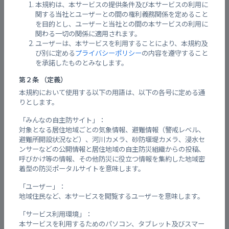
本規約は、本サービスの提供条件及び本サービスの利用に
関する当社とユーザーとの間の権利義務関係を定めること
発令なし
を目的とし、ユーザーと当社との間の本サービスの利用に
関わる一切の関係に適用されます。
ユーザーは、本サービスを利用することにより、本規約及
び別に定める
プライバシーポリシー
の内容を遵守すること
を承諾したものとみなします。
周辺の避難所情報
第２条 （定義）
本規約において使用する以下の用語は、以下の各号に定める通
避難所
開設状況
混雑状況
備考
りとします。
「みんなの自主防サイト」：
閉鎖中
大塚小学校
-
対象となる居住地域ごとの気象情報、避難情報（警戒レベル、
避難所開設状況など）、河川カメラ、砂防堰堤カメラ、浸水セ
ンサーなどの公開情報と居住地域の自主防災組織からの投稿、
呼びかけ等の情報、その他防災に役立つ情報を集約した地域密
閉鎖中
Aシティ中央公園
-
着型の防災ポータルサイトを意味します。
「ユーザー」：
閉鎖中
大塚学びの丘公園
-
地域住民など、本サービスを閲覧するユーザーを意味します。
「サービス利用環境」：
本サービスを利用するためのパソコン、タブレット及びスマー
閉鎖中
西風新都東公園
-