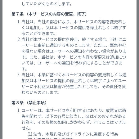
していただくものとします。
第７条 （本サービスの内容の変更、終了）
当社は、当社の都合により、本サービスの内容を変更若し
くは追加し、又は本サービスの提供を停止若しくは終了す
ることができます。
当社が本サービスの提供を停止、終了する場合、当社はユ
ーザーに事前に通知するものとします。ただし、緊急やむ
を得ない場合はユーザーへの通知を行わない場合がありま
す。また、当社は、本サービスの内容の変更又は追加につ
いては、ユーザーへの通知を行わずにすることができま
す。
西山本川193-1 山本町6丁目
当社は、本条に基づく本サービスの内容の変更若しくは追
加又は本サービスの提供の停止若しくは終了によってユー
ザーに不利益又は損害が発生したとしても、その責任を負
わないものとします。
第８条 （禁止事項）
ユーザーは、本サービスを利用するにあたり、故意又は過
失を問わず、以下の各号に該当し、又はそのおそれがある
行為を、その形態の如何にかかわらず、行うことはできま
せん。
法令、本規約及びガイドラインに違反する行為