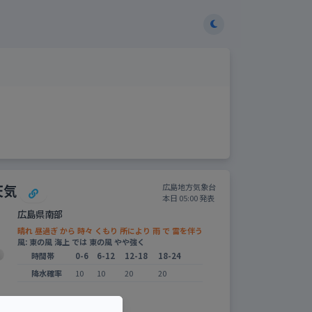
天気
広島地方気象台
本日 05:00 発表
広島県南部
晴れ 昼過ぎ から 時々 くもり 所により 雨 で 雷を伴う
風: 東の風 海上 では 東の風 やや強く
時間帯
0-6
6-12
12-18
18-24
降水確率
10
10
20
20