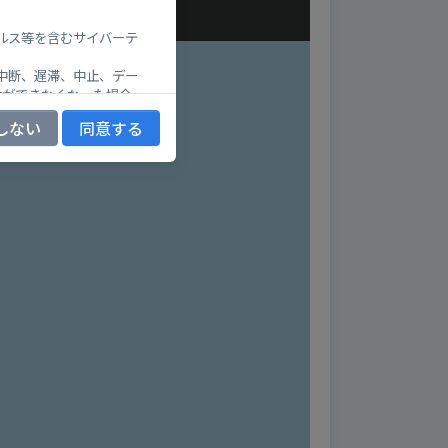
ルス等を含むサイバーテ
中断、遅滞、中止、デー
供ができなくなった場合
くなった場合
しない
同意する
ー又は第三者が損害を被
、有用性、信憑性、速報
に生じたいかなる損害に
た場合、当社の責に帰す
た一切の損害を当該ユー
イト以外のサイト及びそこ