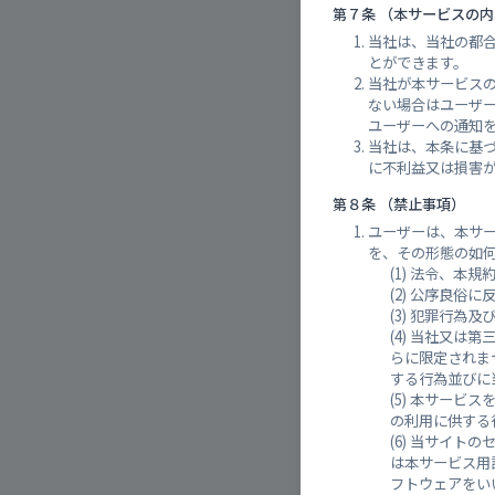
第７条 （本サービスの
黒瀬川
当社は、当社の都
とができます。
当社が本サービス
ない場合はユーザ
ユーザーへの通知
当社は、本条に基
に不利益又は損害
第８条 （禁止事項）
ユーザーは、本サ
を、その形態の如
法令、本規
公序良俗に
犯罪行為及
当社又は第
黒瀬町
らに限定されま
する行為並びに
本サービス
の利用に供する
当サイトの
は本サービス用
フトウェアをい