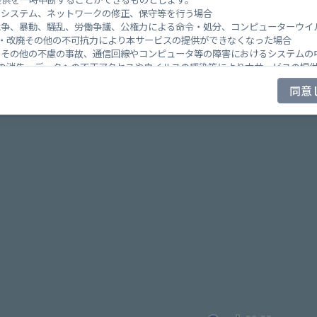
のシステム、ネットワークの修正、保守等を行う場合
戦争、暴動、騒乱、労働争議、公権力による命令・処分、コンピューターウイ
・改廃その他の不可抗力により本サービスの提供ができなくなった場合
、その他の不慮の事故、通信回線やコンピュータ等の障害におけるシステムの
の消失、データへの不正アクセスやウイルスの感染等により本サービスの提
業者等がサービスの提供を一時中断することにより本サービスの提供ができな
同意
社が本サービスの運用上、一時中断を必要と判断した場合
に定める事由のいずれかにより本サービスを一時中断したことにより、ユーザ
も、その責任を負わないものとします。
び損害賠償）
上に表示された投稿及び情報については、その内容等（品質、正確性、適法性
認する義務を負わず、いかなる保証も行うものではありません。
ビスを使用したこと又は本サービスが使用できないことに起因して、ユーザー
責任を負わないものとします。
が、本サービスの利用によって、他のユーザー又は第三者に対して損害を与え
を除き、その一切の責任を負わないものとします。
が本規約に違反し又は本規約に関連して当社に損害を与えた場合、当社に生じ
とができるものとします。
の間に一方向又は双方向のリンクが提供されている場合でも、当社は、当サ
て、いかなる種類の保証も行わないものとします。