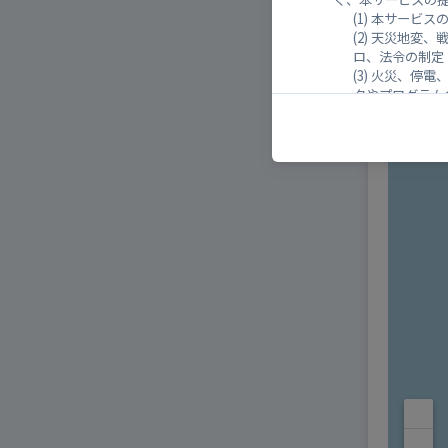
本サービス
天災地変、
ロ、法令の制定
火災、停電
タやプログラム
電気通信事
その他、当
当社は、前項各号
った場合であって
第１１条 （免責事項及
当社は、当サイト
性、完全性）を確
ユーザーが本サー
ついても、一切の
当社は、ユーザー
る事由による場合
当社は、ユーザー
ザーに請求するこ
第１２条 （非保証）
他のサイトと当サイトと
から得られる情報につい