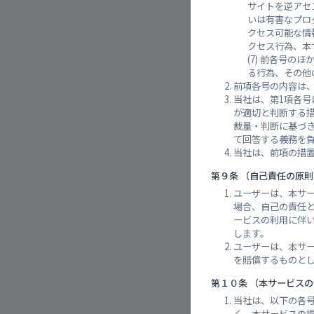
サイトを逆アセ
いは有害なプロ
クセス可能な情
クセス行為、本
前各号のほ
る行為、その他
市営住
前項各号の内容は
当社は、第1項各
が適切と判断する
裁量・判断に基づ
て回答する義務を負
当社は、前項の措置
第９条 （自己責任の原則
ユーザーは、本サ
場合、自己の責任
ービスの利用に伴
します。
ユーザーは、本サ
を賠償するものと
各施設
第１０条 （本サービス
当社は、以下の各
く、本サービスの