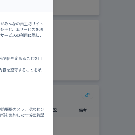
28°
/
[±0]
）がみんなの自主防サイト
ベルと避難情報
供条件と、本サービスを利
本サービスの利用に際し、
内：
し
務関係を定めることを目
内容を遵守することを承
砂防堰堤カメラ、浸水セン
開設状況
混雑状況
備考
情報を集約した地域密着型
閉鎖中
-