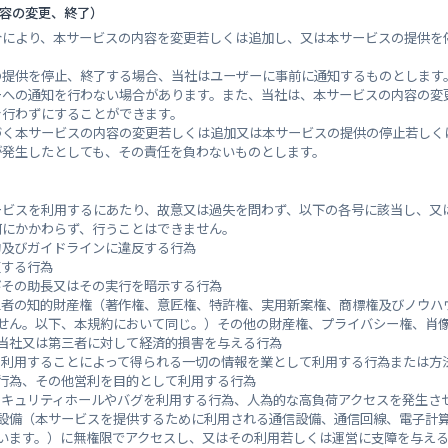
内容の変更、終了）
/東広島市西条町馬木 樋ノ詰橋前
黒瀬川
合により、本サービスの内容を変更若しくは追加し、又は本サービスの提供を
の提供を停止、終了する場合、当社はユーザーに事前に通知するものとします
ーへの通知を行わない場合があります。また、当社は、本サービスの内容の変
を行わずにすることができます。
づく本サービスの内容の変更若しくは追加又は本サービスの提供の停止若しく
が発生したとしても、その責任を負わないものとします。
ービスを利用するにあたり、故意又は過失を問わず、以下の各号に該当し、又
何にかかわらず、行うことはできません。
約及びガイドラインに違反する行為
反する行為
びその助長又はその実行を暗示する行為
三者の知的財産権（著作権、意匠権、特許権、実用新案権、商標権及びノウハ
南方（市）
下見水
せん。以下、本規約において同じ。）その他の財産権、プライバシー権、肖
当社又は第三者に対して経済的損害を与える行為
を利用することによって得られる一切の情報を業として利用する行為または方
行為、その他営利を目的として利用する行為
セキュリティホールやバグを利用する行為、人為的な高負荷アクセスを発生さ
設備（本サービスを提供するために利用される通信設備、通信回線、電子計
います。）に無権限でアクセスし、又はその利用若しくは運営に支障を与え