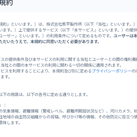
規約
28°
35°
/
0]
[±0]
[-1]
規約」といいます。）は、株式会社熊平製作所（以下「当社」といいます。
警戒レ
広島地方気象台
注意報
います。）上で提供するサービス（以下「本サービス」といいます。）の提
本日 04:58 発表
ユーザー」といいます。）の利用条件について定めるものです。
ユーザーは
ただいたうえで、本規約に同意いただく必要があります。
東広島市
東広島市
発令な
ビスの提供条件及び本サービスの利用に関する当社とユーザーとの間の権利義
続】乾燥注意報
と当社との間の本サービスの利用に関わる一切の関係に適用されます。
ービスを利用することにより、本規約及び別に定める
プライバシーポリシー
の
します。
避難所情報
以下の用語は、以下の各号に定める通りとします。
」：
の気象情報、避難情報（警戒レベル、避難所開設状況など）、河川カメラ、
避難所
住地域の自主防災組織からの投稿、呼びかけ等の情報、その他防災に役立つ
意味します。
板城地域センター