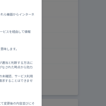
閉鎖中
-
それら機器からインターネ
閉鎖中
-
、本サービスを経由して情報
閉鎖中
-
を意味します。
閉鎖中
-
が適当と判断する方法に
がなされた時点から効力
閉鎖中
-
の未確認、サービス利用
請求することはできませ
閉鎖中
-
にて変更後の内容並びにそ