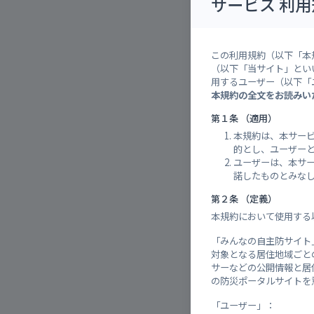
サービス 利用
36°
[±
この利用規約（以下「本
警報・
（以下「当サイト」とい
用するユーザー（以下「
本規約の全文をお読みい
対象：
第１条 （適用）
本規約は、本サー
【継
的とし、ユーザー
ユーザーは、本サ
諾したものとみな
第２条 （定義）
周辺の
本規約において使用する
「みんなの自主防サイト
対象となる居住地域ごと
サーなどの公開情報と居
の防災ポータルサイトを
「ユーザー」：