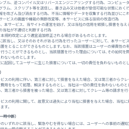
ンブル、逆コンパイル又はリバースエンジニアリングする行為、コンピュー
グラム、スクリプト等を送信し、書き込み又は他者が受信可能な状態におく
報を改ざん及び消去する行為、不当に情報やデータを収集する行為並びにこ
サービスの画面や機能の無断改変等、本サービスに係る技術の改造行為
か、本サービス、当サイトの運営を妨げ、又は当社の信用を毀損し損害を与え
の当社が不適切と判断する行為
宅薬師丸ハイツ（市）
、本規約改定により適宜追加修正される場合があるものとします。
号に該当し、又はそのおそれがある行為を行ったユーザーに対して、本サービ
措置をとることができるものとします｡なお、当該措置はユーザーの帰責性の
き行うことができるものとし、当該措置を行った理由については､その如何を
わないものとします｡
に起因してユーザーに生じた損害については､一切の責任を負わないものとし
）
ービスの利用に伴い、第三者に対して損害を与えた場合、又は第三者からクレ
と費用をもって処理、解決するものとし、当社は一切の責任を負わないものと
い、第三者から損害を被った場合、又は第三者に対してクレーム等の請求を行
ービスの利用に関して、故意又は過失により当社に損害を与えた場合、当社に
します。
の位置
の一時中断）
号のいずれかに該当し、緊急やむを得ない場合には、ユーザーへの事前の通知
提供を一時中断することができるものとします。