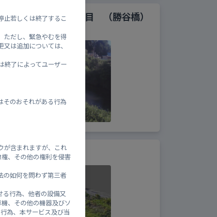
/東広島市西条中央4丁目 （勝谷橋）
停止若しくは終了するこ
。ただし、緊急やむを得
更又は追加については、
は終了によってユーザー
はそのおそれがある行為
ウが含まれますが、これ
位観測所（市）
像権、その他の権利を侵害
法の如何を問わず第三者
せる行為、他者の設備又
算機、その他の機器及びソ
る行為、本サービス及び当