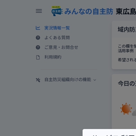
みんなの自主防
東広
実況情報一覧
域内防
よくある質問
この欄を
ご意見・お問合せ
活用事例 
利用規約
希望され
自主防災組織向けの機能
今日の
呉