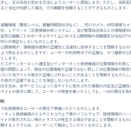
表示し、又は当社が定める方法によりユーザーに周知します。ただし、当該変
あると当社が判断した場合、その期間を短縮することができるものとします。
、避難情報（警戒レベル、避難所開設状況など）、河川カメラ、砂防堰堤カメ
報を、Ｌアラート（災害情報共有システム）、及び管理自治体などの情報提供
自主防災組織ごとのポータルサイト上における公開情報の初期選定は当社が行
、何らの保証もしないものとします。
の公開情報が、情報提供者側の正確性と迅速性に依存することを理解するもの
るよう努めるものとしますが、ユーザーの利用時点での正確な、かつ最新の公
のとします。
ービスがインターネット通信及びインターネット接続機器の位置情報を利用し
機器の問題によって、現在の位置情報が正確ではない若しくは位置情報の取得
基づいた当サイトの表示が正確にされないことがあることを理解するものとし
トの表示が正確であることを保証しないものとします。
場合を含め、本サービスによって当サイトに表示された情報の内容及び正確性
当サイトの表示に関して、ユーザーが損害を被ったとしても、一切の責任を負
環境）
ビス利用環境をユーザーの責任で準備いただくものとします。
ターネット接続機器のＯＳやミドルウェア等のソフトウェア、接続環境のハー
サイトが表示されない等のトラブルが発生する場合があることを理解するもの
に関するトラブルは、ユーザーにて解決していただくものとします。