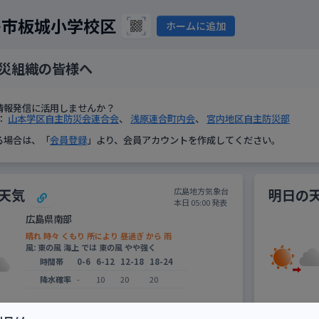
島市板城小学校区
ホームに追加
災組織の皆様へ
情報発信に活用しませんか？
：
山本学区自主防災会連合会
、
浅原連合町内会
、
宮内地区自主防災部
る場合は、「
会員登録
」より、会員アカウントを作成してください。
天気
明日の
広島地方気象台
本日 05:00 発表
広島県南部
晴れ 時々 くもり 所により 昼過ぎ から 雨
風: 東の風 海上 では 東の風 やや強く
時間帯
0-6
6-12
12-18
18-24
降水確率
-
10
20
20
呉