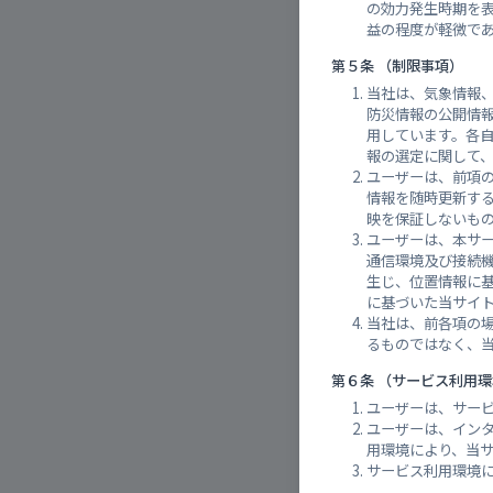
の効力発生時期を
益の程度が軽微で
第５条 （制限事項）
当社は、気象情報
防災情報の公開情
用しています。各
報の選定に関して
ユーザーは、前項
情報を随時更新す
映を保証しないも
ユーザーは、本サ
通信環境及び接続
生じ、位置情報に
に基づいた当サイ
当社は、前各項の
るものではなく、
第６条 （サービス利用
ユーザーは、サー
ユーザーは、イン
用環境により、当
サービス利用環境