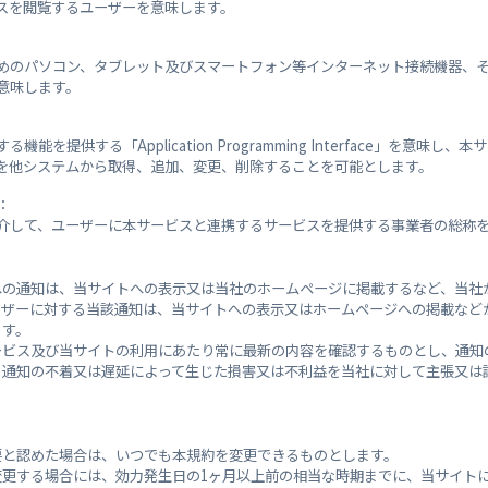
スを閲覧するユーザーを意味します。
向陽中学校
めのパソコン、タブレット及びスマートフォン等インターネット接続機器、
意味します。
東広島運動公園体育館
能を提供する「Application Programming Interface」を意味し
を他システムから取得、追加、変更、削除することを可能とします。
板城小学校
：
介して、ユーザーに本サービスと連携するサービスを提供する事業者の総称
宗近集会所
への通知は、当サイトへの表示又は当社のホームページに掲載するなど、当社
ーザーに対する当該通知は、当サイトへの表示又はホームページへの掲載など
東広島運動公園
ます。
ービス及び当サイトの利用にあたり常に最新の内容を確認するものとし、通知
る通知の不着又は遅延によって生じた損害又は不利益を当社に対して主張又は
東広島運動公園体育館駐車場
要と認めた場合は、いつでも本規約を変更できるものとします。
変更する場合には、効力発生日の1ヶ月以上前の相当な時期までに、当サイト
況 郷曽(東広島市) 観測所