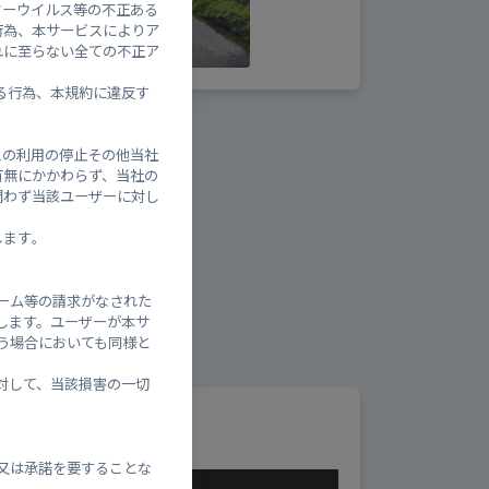
ターウイルス等の不正ある
行為、本サービスによりア
れに至らない全ての不正ア
る行為、本規約に違反す
スの利用の停止その他当社
有無にかかわらず、当社の
問わず当該ユーザーに対し
ます｡
ーム等の請求がなされた
します。ユーザーが本サ
う場合においても同様と
対して、当該損害の一切
又は承諾を要することな