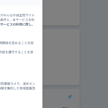
降
0
0
20
20
水
確
率
）がみんなの自主防サイト
供条件と、本サービスを利
本サービスの利用に際し、
ベルと避難情報
務関係を定めることを目
内：
内容を遵守することを承
し
砂防堰堤カメラ、浸水セン
情報を集約した地域密着型