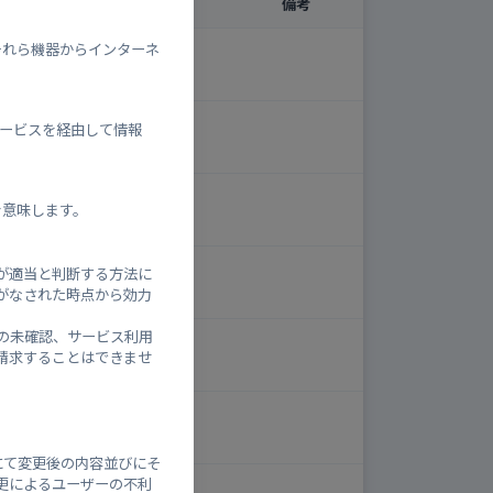
状況
混雑状況
備考
それら機器からインターネ
中
-
、本サービスを経由して情報
中
-
中
を意味します。
-
が適当と判断する方法に
中
-
がなされた時点から効力
の未確認、サービス利用
中
-
請求することはできませ
中
-
にて変更後の内容並びにそ
更によるユーザーの不利