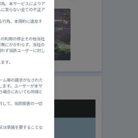
行為、本サービスによりア
れに至らない全ての不正ア
る行為、本規約に違反す
スの利用の停止その他当社
有無にかかわらず、当社の
問わず当該ユーザーに対し
ます｡
ーム等の請求がなされた
します。ユーザーが本サ
う場合においても同様と
対して、当該損害の一切
又は承諾を要することな