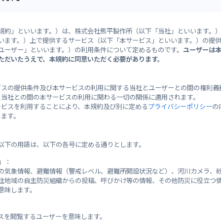
28°
/
0]
[±0]
規約」といいます。）は、株式会社熊平製作所（以下「当社」といいます。
います。）上で提供するサービス（以下「本サービス」といいます。）の提
ユーザー」といいます。）の利用条件について定めるものです。
ユーザーは
ただいたうえで、本規約に同意いただく必要があります。
警戒レ
広島地方気象台
注意報
本日 21:23 発表
ビスの提供条件及び本サービスの利用に関する当社とユーザーとの間の権利義
東広島市
と当社との間の本サービスの利用に関わる一切の関係に適用されます。
東広島市
ービスを利用することにより、本規約及び別に定める
プライバシーポリシー
の
します。
発令な
除】雷注意報
続】乾燥注意報
以下の用語は、以下の各号に定める通りとします。
」：
の気象情報、避難情報（警戒レベル、避難所開設状況など）、河川カメラ、
住地域の自主防災組織からの投稿、呼びかけ等の情報、その他防災に役立つ
意味します。
避難所情報
スを閲覧するユーザーを意味します。