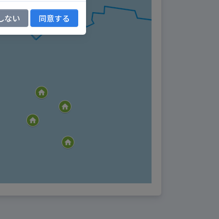
ルス等を含むサイバーテ
しない
同意する
中断、遅滞、中止、デー
供ができなくなった場合
くなった場合
ー又は第三者が損害を被
、有用性、信憑性、速報
に生じたいかなる損害に
た場合、当社の責に帰す
た一切の損害を当該ユー
イト以外のサイト及びそこ