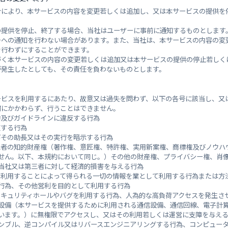
合により、本サービスの内容を変更若しくは追加し、又は本サービスの提供を
の提供を停止、終了する場合、当社はユーザーに事前に通知するものとします
ーへの通知を行わない場合があります。また、当社は、本サービスの内容の変
を行わずにすることができます。
和
音戸工
づく本サービスの内容の変更若しくは追加又は本サービスの提供の停止若しく
が発生したとしても、その責任を負わないものとします。
ービスを利用するにあたり、故意又は過失を問わず、以下の各号に該当し、又
何にかかわらず、行うことはできません。
約及びガイドラインに違反する行為
反する行為
びその助長又はその実行を暗示する行為
三者の知的財産権（著作権、意匠権、特許権、実用新案権、商標権及びノウハ
せん。以下、本規約において同じ。）その他の財産権、プライバシー権、肖
当社又は第三者に対して経済的損害を与える行為
を利用することによって得られる一切の情報を業として利用する行為または方
行為、その他営利を目的として利用する行為
セキュリティホールやバグを利用する行為、人為的な高負荷アクセスを発生さ
設備（本サービスを提供するために利用される通信設備、通信回線、電子計
います。）に無権限でアクセスし、又はその利用若しくは運営に支障を与え
川
黒瀬川
ンブル、逆コンパイル又はリバースエンジニアリングする行為、コンピュー