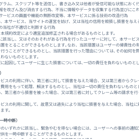
グラム、スクリプト等を送信し、書き込み又は他者が受信可能な状態におく
報を改ざん及び消去する行為、不当に情報やデータを収集する行為並びにこ
サービスの画面や機能の無断改変等、本サービスに係る技術の改造行為
か、本サービス、当サイトの運営を妨げ、又は当社の信用を毀損し損害を与え
の当社が不適切と判断する行為
、本規約改定により適宜追加修正される場合があるものとします。
号に該当し、又はそのおそれがある行為を行ったユーザーに対して、本サービ
措置をとることができるものとします｡なお、当該措置はユーザーの帰責性の
き行うことができるものとし、当該措置を行った理由については､その如何を
わないものとします｡
に起因してユーザーに生じた損害については､一切の責任を負わないものとし
）
ービスの利用に伴い、第三者に対して損害を与えた場合、又は第三者からクレ
の位置
と費用をもって処理、解決するものとし、当社は一切の責任を負わないものと
い、第三者から損害を被った場合、又は第三者に対してクレーム等の請求を行
ービスの利用に関して、故意又は過失により当社に損害を与えた場合、当社に
します。
の一時中断）
号のいずれかに該当し、緊急やむを得ない場合には、ユーザーへの事前の通知
提供を一時中断することができるものとします。