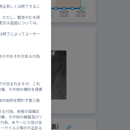
停止若しくは終了するこ
。ただし、緊急やむを得
更又は追加については、
作所（市）
は終了によってユーザー
はそのおそれがある行為
ウが含まれますが、これ
像権、その他の権利を侵害
法の如何を問わず第三者
せる行為、他者の設備又
算機、その他の機器及びソ
る行為、本サービス及び当
河川監視カメラ（東広島）
ターウイルス等の不正ある