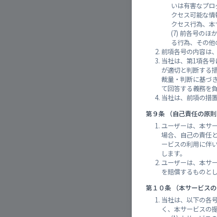
いは有害なプロ
クセス可能な情
クセス行為、本
前各号のほ
る行為、その他
前項各号の内容は
当社は、第1項各
が適切と判断する
裁量・判断に基づ
て回答する義務を負
当社は、前項の措置
第９条 （自己責任の原則
ユーザーは、本サ
各施設
場合、自己の責任
ービスの利用に伴
します。
ユーザーは、本サ
を賠償するものと
第１０条 （本サービス
当社は、以下の各
く、本サービスの