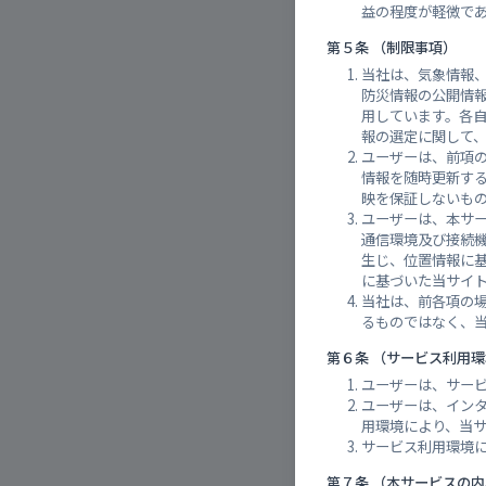
益の程度が軽微で
第５条 （制限事項）
当社は、気象情報
雨量実
防災情報の公開情
用しています。各
報の選定に関して
ユーザーは、前項
情報を随時更新す
映を保証しないも
ユーザーは、本サ
通信環境及び接続
生じ、位置情報に
に基づいた当サイ
当社は、前各項の
るものではなく、
第６条 （サービス利用
ユーザーは、サー
ユーザーは、イン
用環境により、当
サービス利用環境
第７条 （本サービスの