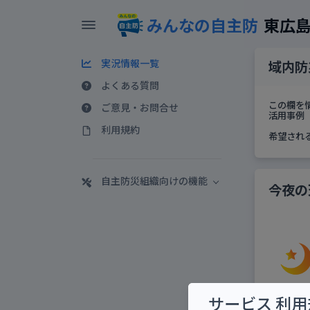
みんなの自主防
東広
実況情報一覧
域内防
よくある質問
この欄を
ご意見・お問合せ
活用事例 
利用規約
希望され
自主防災組織向けの機能
今夜の
サービス 利用