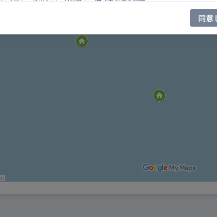
のシステム、ネットワークの修正、保守等を行う場合
戦争、暴動、騒乱、労働争議、公権力による命令・処分、コンピューターウイ
同意
・改廃その他の不可抗力により本サービスの提供ができなくなった場合
、その他の不慮の事故、通信回線やコンピュータ等の障害におけるシステムの
の消失、データへの不正アクセスやウイルスの感染等により本サービスの提
業者等がサービスの提供を一時中断することにより本サービスの提供ができな
社が本サービスの運用上、一時中断を必要と判断した場合
に定める事由のいずれかにより本サービスを一時中断したことにより、ユーザ
も、その責任を負わないものとします。
び損害賠償）
上に表示された投稿及び情報については、その内容等（品質、正確性、適法性
認する義務を負わず、いかなる保証も行うものではありません。
ビスを使用したこと又は本サービスが使用できないことに起因して、ユーザー
責任を負わないものとします。
が、本サービスの利用によって、他のユーザー又は第三者に対して損害を与え
を除き、その一切の責任を負わないものとします。
が本規約に違反し又は本規約に関連して当社に損害を与えた場合、当社に生じ
とができるものとします。
の間に一方向又は双方向のリンクが提供されている場合でも、当社は、当サ
て、いかなる種類の保証も行わないものとします。