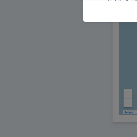
本サービス
天災地変、
ロ、法令の制定
火災、停電
タやプログラム
電気通信事
その他、当
当社は、前項各号
った場合であって
第１１条 （免責事項及
当社は、当サイト
性、完全性）を確
ユーザーが本サー
ついても、一切の
当社は、ユーザー
る事由による場合
当社は、ユーザー
ザーに請求するこ
第１２条 （非保証）
他のサイトと当サイトと
から得られる情報につい