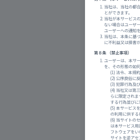
当社は、当社の都
とができます。
当社が本サービス
ない場合はユーザ
ユーザーへの通知
志
当社は、本条に基
に不利益又は損害
第８条 （禁止事項）
ユーザーは、本サ
を、その形態の如
法令、本規
公序良俗に
犯罪行為及
当社又は第
らに限定されま
する行為並びに
本サービス
の利用に供する
当サイトの
は本サービス用
フトウェアをい
大元谷
サイトを逆アセ