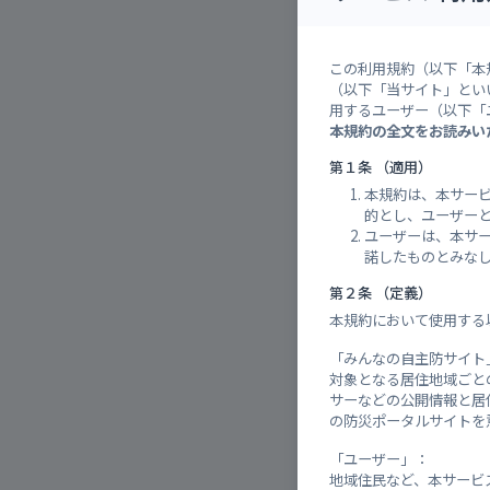
呉
35°
[±
この利用規約（以下「本
（以下「当サイト」とい
用するユーザー（以下「
本規約の全文をお読みい
警報・
第１条 （適用）
本規約は、本サー
的とし、ユーザー
対象：
ユーザーは、本サ
諾したものとみな
【解
第２条 （定義）
【継
本規約において使用する
「みんなの自主防サイト
対象となる居住地域ごと
サーなどの公開情報と居
の防災ポータルサイトを
周辺の
「ユーザー」：
地域住民など、本サービ