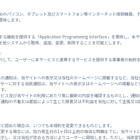
避難所
開設
めのパソコン、タブレット及びスマートフォン等インターネット接続機器、
閉鎖
八本松地域センター
意味します。
能を提供する「Application Programming Interface」を意味し
閉鎖
八本松小学校
を他システムから取得、追加、変更、削除することを可能とします。
：
閉鎖
八本松集会所
介して、ユーザーに本サービスと連携するサービスを提供する事業者の総称
への通知は、当サイトへの表示又は当社のホームページに掲載するなど、当社
閉鎖
宗吉第二集会所
ーザーに対する当該通知は、当サイトへの表示又はホームページへの掲載など
ます。
ービス及び当サイトの利用にあたり常に最新の内容を確認するものとし、通知
閉鎖
八本松中学校
る通知の不着又は遅延によって生じた損害又は不利益を当社に対して主張又は
閉鎖
八本松西集会所
要と認めた場合は、いつでも本規約を変更できるものとします。
変更する場合には、効力発生日の1ヶ月以上前の相当な時期までに、当サイト
表示し、又は当社が定める方法によりユーザーに周知します。ただし、当該変