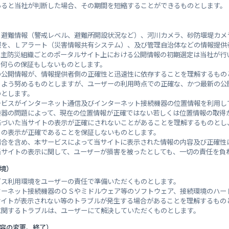
閉鎖
宗吉第一集会所
あると当社が判断した場合、その期間を短縮することができるものとします。
、避難情報（警戒レベル、避難所開設状況など）、河川カメラ、砂防堰堤カメ
況 東広島（気）(東広島市) 観測所
報を、Ｌアラート（災害情報共有システム）、及び管理自治体などの情報提供
自主防災組織ごとのポータルサイト上における公開情報の初期選定は当社が行
、何らの保証もしないものとします。
の公開情報が、情報提供者側の正確性と迅速性に依存することを理解するもの
るよう努めるものとしますが、ユーザーの利用時点での正確な、かつ最新の公
のとします。
ービスがインターネット通信及びインターネット接続機器の位置情報を利用し
機器の問題によって、現在の位置情報が正確ではない若しくは位置情報の取得
基づいた当サイトの表示が正確にされないことがあることを理解するものとし
トの表示が正確であることを保証しないものとします。
場合を含め、本サービスによって当サイトに表示された情報の内容及び正確性
当サイトの表示に関して、ユーザーが損害を被ったとしても、一切の責任を負
環境）
ビス利用環境をユーザーの責任で準備いただくものとします。
ターネット接続機器のＯＳやミドルウェア等のソフトウェア、接続環境のハー
サイトが表示されない等のトラブルが発生する場合があることを理解するもの
に関するトラブルは、ユーザーにて解決していただくものとします。
内容の変更、終了）