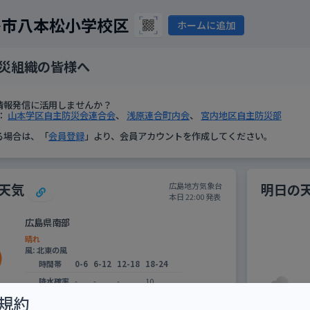
島市八本松小学校区
ホームに追加
災組織の皆様へ
情報発信に活用しませんか？
：
山本学区自主防災会連合会
、
浅原連合町内会
、
宮内地区自主防災部
る場合は、「
会員登録
」より、会員アカウントを作成してください。
天気
明日の
広島地方気象台
本日 22:00 発表
広島県南部
晴れ
風: 北東の風
時間帯
0-6
6-12
12-18
18-24
降水確率
-
-
-
10
規約