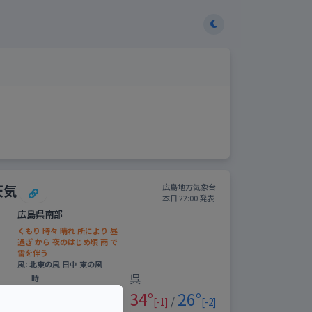
天気
広島地方気象台
本日 22:00 発表
広島県南部
くもり 時々 晴れ 所により 昼
過ぎ から 夜のはじめ頃 雨 で
雷を伴う
風: 北東の風 日中 東の風
呉
時
間
0-
6-
12-
18-
34°
26°
/
帯
6
12
18
24
[-1]
[-2]