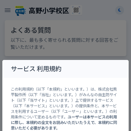
高野小学校区
よくある質問
以下に、最も多く寄せられる質問に対する回答をご
覧いただけます。
サービス 利用規約
みんなの自主防とは？
アプリをインストールするのですか？
この利用規約（以下「本規約」といいます。）は、株式会社熊
平製作所（以下「当社」といいます。）がみんなの自主防サイ
みんなの自主防に簡単にアクセスするに
ト（以下「当サイト」といいます。）上で提供するサービス
は？
（以下「本サービス」といいます。）の提供条件と、本サービ
スを利用するユーザー（以下「ユーザー」といいます。）の利
各地区のトップページを簡単に他の人へ
用条件について定めるものです。
ユーザーは本サービスの利用
共有するには？
に際し、本規約の全文をお読みいただいたうえで、本規約に同
意いただく必要があります。