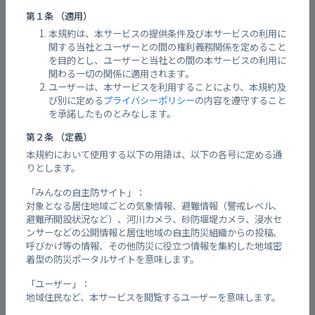
広報用のチラシのフォーマットはある？
第１条 （適用）
本規約は、本サービスの提供条件及び本サービスの利用に
運営している会社、部署は？
関する当社とユーザーとの間の権利義務関係を定めること
を目的とし、ユーザーと当社との間の本サービスの利用に
推奨ブラウザについて
関わる一切の関係に適用されます。
ユーザーは、本サービスを利用することにより、本規約及
利用規約を確認する
び別に定める
プライバシーポリシー
の内容を遵守すること
を承諾したものとみなします。
プライバシーポリシーを確認する
第２条 （定義）
会員について
本規約において使用する以下の用語は、以下の各号に定める通
りとします。
会員登録する
「みんなの自主防サイト」：
対象となる居住地域ごとの気象情報、避難情報（警戒レベル、
表示情報を変更・追加する
避難所開設状況など）、河川カメラ、砂防堰堤カメラ、浸水セ
ンサーなどの公開情報と居住地域の自主防災組織からの投稿、
ご意見・お問合せを送信する
呼びかけ等の情報、その他防災に役立つ情報を集約した地域密
着型の防災ポータルサイトを意味します。
地区の追加を要望する
「ユーザー」：
地域住民など、本サービスを閲覧するユーザーを意味します。
Webアプリの画面が表示されない、表示