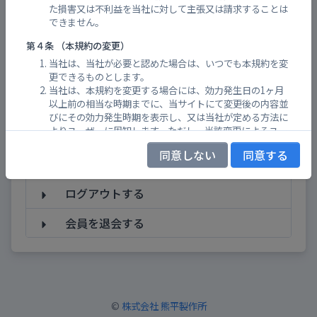
ログインメールアドレスを変更したい
た損害又は不利益を当社に対して主張又は請求することは
できません。
ログインメールアドレスを忘れてしまっ
第４条 （本規約の変更）
た
当社は、当社が必要と認めた場合は、いつでも本規約を変
ログインパスワードを変更したい
更できるものとします。
当社は、本規約を変更する場合には、効力発生日の1ヶ月
以上前の相当な時期までに、当サイトにて変更後の内容並
ログインパスワードを忘れてしまった
びにその効力発生時期を表示し、又は当社が定める方法に
よりユーザーに周知します。ただし、当該変更によるユー
会員規約を確認する
ザーの不利益の程度が軽微であると当社が判断した場合、
同意しない
同意する
その期間を短縮することができるものとします。
ログインする
第５条 （制限事項）
ログアウトする
当社は、気象情報、避難情報（警戒レベル、避難所開設状
況など）、河川カメラ、砂防堰堤カメラ、浸水センサーな
会員を退会する
どの防災情報の公開情報を、Ｌアラート（災害情報共有シ
ステム）、及び管理自治体などの情報提供者の使用許諾を
受けて利用しています。各自主防災組織ごとのポータルサ
イト上における公開情報の初期選定は当社が行いますが、
当社は公開情報の選定に関して、何らの保証もしないもの
とします。
©
株式会社 熊平製作所
ユーザーは、前項の公開情報が、情報提供者側の正確性と