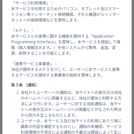
や動作がおかしい
「サービス利用環境」：
本サービスを利用するためのパソコン、タブレット及びスマー
みんなの自主防からのメールはどこから
トフォン等インターネット接続機器、それら機器からインター
送信されますか？
ネットへの接続環境などを意味します。
「ＡＰＩ」：
みんなの自主防からメールが届かない
本サービスとの連携に関する機能を提供する「Application
Programming Interface」を意味し、本サービスを経由して情
報（個人情報含みます。）を他システムから取得、追加、変
会員向け
更、削除することを可能とします。
情報発信を始める
「連携サービス事業者」：
当社が提供するＡＰＩを介して、ユーザーに本サービスと連携
記事を投稿する
するサービスを提供する事業者の総称を意味します。
記事を編集する
第３条 （通知）
当社からユーザーへの通知は、当サイトへの表示又は当社
記事を削除する
のホームページに掲載するなど、当社が適当と判断する方
法により行います。ユーザーに対する当該通知は、当サイ
Lineから情報発信（記事投稿）する
トへの表示又はホームページへの掲載などがなされた時点
から効力を生じるものとします。
ユーザーは、本サービス及び当サイトの利用にあたり常に
Lineから記事を削除する
最新の内容を確認するものとし、通知の未確認、サービス
利用環境の不具合による通知の不着又は遅延によって生じ