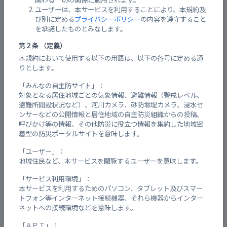
ユーザーは、本サービスを利用することにより、本規約及
び別に定める
プライバシーポリシー
の内容を遵守すること
を承諾したものとみなします。
添付ファイル
第２条 （定義）
本規約において使用する以下の用語は、以下の各号に定める通
りとします。
※4MB未満のファイルを選択してください。
「みんなの自主防サイト」：
対象となる居住地域ごとの気象情報、避難情報（警戒レベル、
避難所開設状況など）、河川カメラ、砂防堰堤カメラ、浸水セ
お名前
【必須】
ンサーなどの公開情報と居住地域の自主防災組織からの投稿、
呼びかけ等の情報、その他防災に役立つ情報を集約した地域密
着型の防災ポータルサイトを意味します。
「ユーザー」：
ふりがな
【必須】
地域住民など、本サービスを閲覧するユーザーを意味します。
「サービス利用環境」：
本サービスを利用するためのパソコン、タブレット及びスマー
Email
【必須】
トフォン等インターネット接続機器、それら機器からインター
ネットへの接続環境などを意味します。
「ＡＰＩ」：