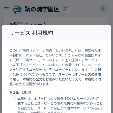
鞆の浦学園区
お問合せフォーム
サービス 利用規約
お問合せ先
【必須】
この利用規約（以下「本規約」といいます。）は、株式会社熊
平製作所（以下「当社」といいます。）がみんなの自主防サイ
ト（以下「当サイト」といいます。）上で提供するサービス
機能の追加リクエスト、企業・団体・自治体との
（以下「本サービス」といいます。）の提供条件と、本サービ
コラボレーション企画も承ります。
スを利用するユーザー（以下「ユーザー」といいます。）の利
用条件について定めるものです。
ユーザーは本サービスの利用
に際し、本規約の全文をお読みいただいたうえで、本規約に同
お問合せ内容
【必須】
意いただく必要があります。
第１条 （適用）
本規約は、本サービスの提供条件及び本サービスの利用に
関する当社とユーザーとの間の権利義務関係を定めること
を目的とし、ユーザーと当社との間の本サービスの利用に
関わる一切の関係に適用されます。